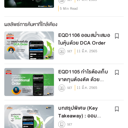
5 Min Read
ผลลัพธ์การค้นหาที่ใกล้เคียง
EQD1106 ออมสม่ำเสมอ
ในหุ้นด้วย DCA Order
11 มี.ค. 2565
SET
EQD1105 กำไรต้องเก็บ
ขาดทุนต้องตัด ด้วย
Conditional Order
11 มี.ค. 2565
SET
บทสรุปพิเศษ (Key
Takeaway) : ออม
สม่ำเสมอในหุ้น ด้วย DCA
SET