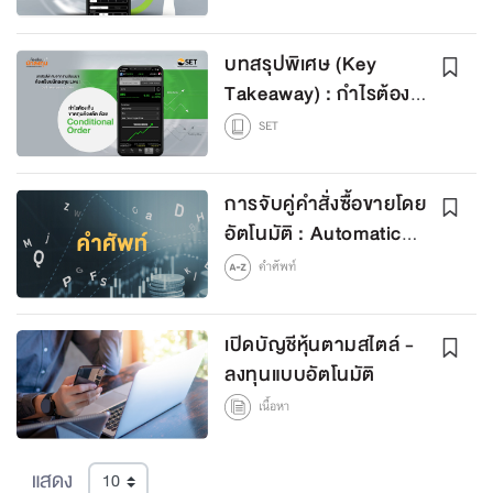
Order
บทสรุปพิเศษ (Key
Takeaway) : กำไรต้อง
เก็บ ขาดทุนต้องตัดด้วย
SET
Conditional Order
การจับคู่คำสั่งซื้อขายโดย
อัตโนมัติ : Automatic
Order Matching (AOM)
คำศัพท์
เปิดบัญชีหุ้นตามสไตล์ -
ลงทุนแบบอัตโนมัติ
เนื้อหา
แสดง