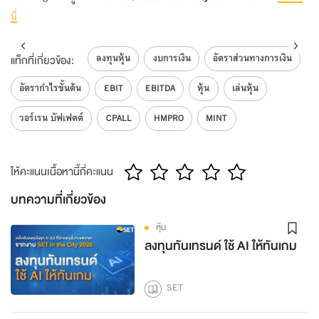
นี่
ลงทุนหุ้น
งบการเงิน
อัตราส่วนทางการเงิน
แท็กที่เกี่ยวข้อง:
อัตรากำไรขั้นต้น
EBIT
EBITDA
หุ้น
เล่นหุ้น
วอร์เรน บัฟเฟตต์
CPALL
HMPRO
MINT
ให้คะแนนเนื้อหานี้กี่คะแนน
บทความที่เกี่ยวข้อง
หุ้น
ลงทุนทันเทรนด์ ใช้ AI ให้ทันเกม
SET