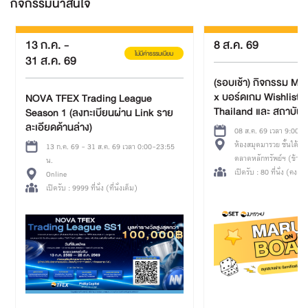
กิจกรรมน่าสนใจ
13 ก.ค.
-
8 ส.ค. 69
ไม่มีค่าธรรมเนียม
31 ส.ค. 69
(รอบเช้า) กิจกรรม Ma
x บอร์ดเกม Wishlist 
NOVA TFEX Trading League
Thailand และ สถาบันบ
Season 1 (ลงทะเบียนผ่าน Link ราย
การเรียนรู้
ละเอียดด้านล่าง)
08 ส.ค. 69 เวลา 9:00-1
ห้องสมุดมารวย ชั้นใต้ดิน อา
13 ก.ค. 69 - 31 ส.ค. 69 เวลา 0:00-23:55
ตลาดหลักทรัพย์ฯ (ข้างส
น.
ศูนย์วัฒนธรรมฯ ทางออก
เปิดรับ : 80 ที่นั่ง (คงเหลื
Online
เปิดรับ : 9999 ที่นั่ง (ที่นั่งเต็ม)