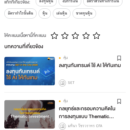
ลงทุนหุ้น
งบการเงิน
อัตราส่วนทางการเงิน
แท็กที่เกี่ยวข้อง:
อัตรากำไรขั้นต้น
หุ้น
เล่นหุ้น
ขาดทุนหุ้น
ให้คะแนนเนื้อหานี้กี่คะแนน
บทความที่เกี่ยวข้อง
หุ้น
ลงทุนทันเทรนด์ ใช้ AI ให้ทันเกม
SET
หุ้น
กลยุทธ์และกรอบความคิดใน
การลงทุนแบบ Thematic
Investment
มทินา วัชรวราทร CFA