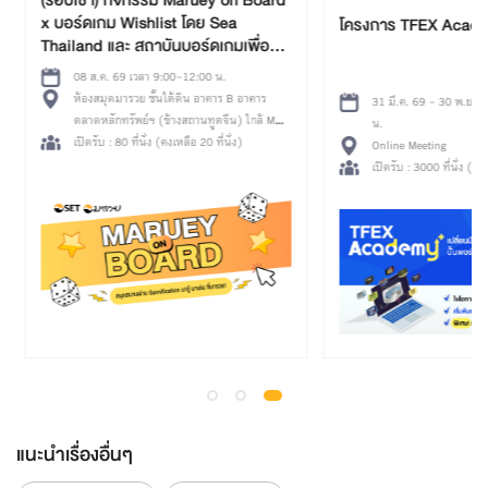
(รอบเช้า) กิจกรรม Maruey on Board
x บอร์ดเกม Wishlist โดย Sea
โครงการ TFEX Acad
Thailand และ สถาบันบอร์ดเกมเพื่อ
การเรียนรู้
08 ส.ค. 69 เวลา 9:00-12:00 น.
ห้องสมุดมารวย ชั้นใต้ดิน อาคาร B อาคาร
31 มี.ค. 69 - 30 พ.ย. 
ตลาดหลักทรัพย์ฯ (ข้างสถานทูตจีน) ใกล้ MRT
น.
ศูนย์วัฒนธรรมฯ ทางออก 3
เปิดรับ : 80 ที่นั่ง (คงเหลือ 20 ที่นั่ง)
Online Meeting
เปิดรับ : 3000 ที่นั่ง (คงเ
แนะนำเรื่องอื่นๆ