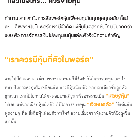
“แล้วเมื่อไหร่... ควรขายหุ้น”
คำถามโลกแตกในการจัดพอร์ตหุ้นเพื่อลงทุนในทุกยุคทุกสมัย ก็แน่
ละ...
ก็เพราะเงินในพอร์ตเรามีจำกัด แต่หุ้นในตลาดหุ้นไทยมีมากกว่า
600 ตัว การจัดสรรเงินไปลงทุนในหุ้นแต่ละตัวจึงมีความสำคัญ
“เราควรมีหุ้นกี่ตัวในพอร์ต”
อาจไม่มีคำตอบตายตัว เพราะแต่ละคนก็มีข้อจำกัดในการลงทุนและเป้า
หมายในการลงทุนไม่เหมือนกัน การมีหุ้นน้อยตัว หากเราเลือกซื้อถูกตัว
“เศรษฐีหุ้น”
ถูกเวลา เราก็มีโอกาสได้ผลตอบแทนที่สูง หรืออาจรวยเป็น
“เจ๊งหมดตัว”
ไปเลย แต่หากเลือกหุ้นผิดตัว ก็มีโอกาสขาดทุน
ได้เช่นกัน
พูดง่ายๆ คือ ยิ่งถือหุ้นน้อยตัวเท่าไหร่ ความเสี่ยงจากหุ้นรายตัวก็ยิ่งสูงขึ้น
เท่านั้น