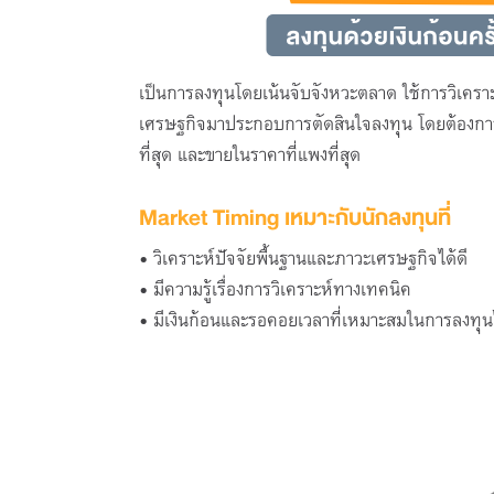
เป็นการลงทุนโดยเน้นจับจังหวะตลาด ใช้การวิเครา
เศรษฐกิจมาประกอบการตัดสินใจลงทุน โดยต้องกา
ที่สุด และขายในราคาที่แพงที่สุด
Market
Timing
เหมาะกับนักลงทุน
ที่
• วิเคราะห์ปัจจัยพื้นฐานและภาวะเศรษฐกิจได้ดี
• มีความรู้เรื่องการวิเคราะห์ทางเทคนิค
• มีเงินก้อนและรอคอยเวลาที่เหมาะสมในการลงทุน