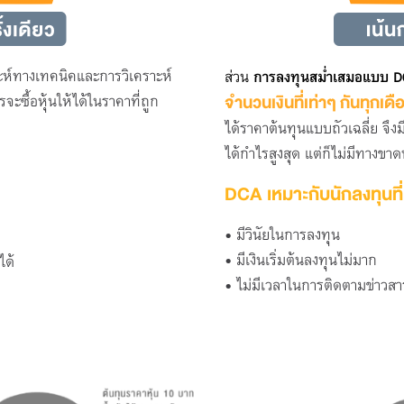
ะห์ทางเทคนิคและการวิเคราะห์
ส่วน
การลงทุนสม่ำเสมอแบบ DC
รจะ
ซื้อหุ้นให้ได้ในราคาที่ถูก
จำนวนเงินที่เท่าๆ กันทุกเดื
ได้ราคาต้นทุนแบบถัวเฉลี่ย จึง
ได้กำไรสูงสุด แต่ก็ไม่มีทางขาด
DCA เหมาะกับนักลงทุนที่
• มีวินัยในการลงทุน
• มีเงินเริ่มต้นลงทุนไม่มาก
ได้
• ไม่มีเวลาในการติดตามข่าวส