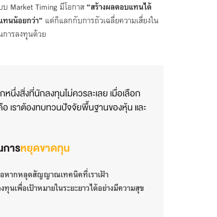
นแบบ Market Timing มีโอกาส
“สร้างผลตอบแทนได้
แทนน้อยกว่า”
แต่ก็แลกกับการถัวเฉลี่ยความเสี่ยงใน
อนการลงทุนด้วย
นึ่งสิ่งที่นักลงทุนไม่ควรละเลย เมื่อเลือก
น คือ เราต้องทบทวนปัจจัยพื้นฐานของหุ้น และ
ในการ
หยุดขาดทุน
ือหากหลุดสัญญาณเทคนิคที่เราเฝ้า
ถลงทุนเพื่อเป้าหมายในระยะยาวได้อย่างมีความสุข