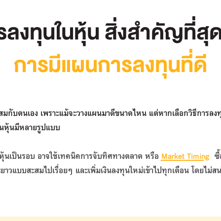
ลงทุนในหุ้น สิ่งสำคัญที่สุ
การมีแผนการลงทุนที่ดี
ะสมกับตนเอง เพราะแม้จะวางแผนมาดีขนาดไหน แต่หากเลือกวิธีการลงทุ
นในหุ้นมีหลายรูปแบบ
่นหุ้นเป็นรอบ อาจใช้เทคนิคการจับทิศทางตลาด หรือ
Market Timing
ซื้
ะยาวแบบสะสมไปเรื่อยๆ และเพิ่มเงินลงทุนใหม่เข้าไปทุกเดือน โดยไม่สน