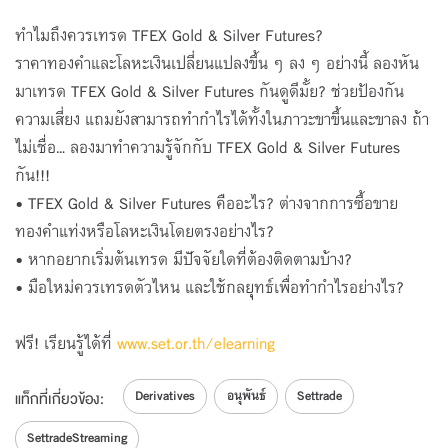
โดย SET
SET e-Learning มือใหม่หัดเทรด SET50 &
ทำไมถึงควรเทรด TFEX Gold & Silver Futures?
Stock Futures
5
ราคาทองคำและโลหะเงินเปลี่ยนแปลงขึ้น ๆ ลง ๆ อย่างนี้ ลองหัน
โดย SET
มาเทรด TFEX Gold & Silver Futures กันดูดีมั้ย? ช่วยป้องกัน
SET e-Learning กลยุทธ์เทรด Options
ความเสี่ยง แถมยังสามารถทำกำไรได้ทั้งในภาวะขาขึ้นและขาลง ถ้า
6
ไม่เชื่อ... ลองมาทำความรู้จักกับ TFEX Gold & Silver Futures
โดย SET
กัน!!!
SET e-Learning กลยุทธ์เทรด Futures
7
• TFEX Gold & Silver Futures คืออะไร? ต่างจากการซื้อขาย
โดย SET
ทองคำแท่งหรือโลหะเงินโดยตรงอย่างไร?
SET e-Learning เทรดอนุพันธ์ฉบับมือใหม่
• หากอยากเริ่มต้นเทรด มีปัจจัยใดที่ต้องติดตามบ้าง?
8
• มือใหม่ควรเทรดตัวไหน และใช้กลยุทธ์เพื่อทำกำไรอย่างไร?
โดย SET
SET e-Learning เทรดอนุพันธ์ออนไลน์ง่ายแค่
คลิก
9
ฟรี! เรียนรู้ได้ที่
www.set.or.th/elearning
โดย SET
Derivatives
อนุพันธ์
Settrade
แท็กที่เกี่ยวข้อง:
SettradeStreaming