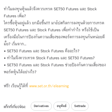
โดย SET
SET e-Learning มือใหม่หัดเทรด SET50 &
ทำไมลงทุนหุ้นแล้วจึงควรเทรด SET50 Futures และ Stock
Stock Futures
Futures เพิ่ม?
โดย SET
ใครซื้อหุ้นอยู่แล้ว ยกมือขึ้น!!! มาอัปสกิลการลงทุนด้วยการเทรด
SET e-Learning กลยุทธ์เทรด Options
SET50 Futures และ Stock Futures เพื่อทำกำไร หรือใช้เป็น
6
เครื่องมือในการป้องกันความเสี่ยงของพอร์ตการลงทุนกันหน่อยดี
โดย SET
มั้ย? เริ่มจาก...
SET e-Learning กลยุทธ์เทรด Futures
7
• SET50 Futures และ Stock Futures คืออะไร?
โดย SET
• ทำไมจึงควรเทรด Stock Futures และ SET50 Futures?
SET e-Learning เทรดอนุพันธ์ฉบับมือใหม่
• SET50 Futures และ Stock Futures ช่วยป้องกันความเสี่ยงของ
8
พอร์ตหุ้นได้อย่างไร?
โดย SET
SET e-Learning เทรดอนุพันธ์ออนไลน์ง่ายแค่
คลิก
9
ฟรี! เรียนรู้ได้ที่
www.set.or.th/elearning
โดย SET
Derivatives
อนุพันธ์
Settrade
แท็กที่เกี่ยวข้อง: