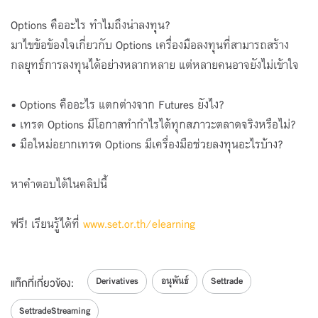
โดย SET
SET e-Learning มือใหม่หัดเทรด SET50 &
Options คืออะไร ทำไมถึงน่าลงทุน?
Stock Futures
5
มาไขข้อข้องใจเกี่ยวกับ Options เครื่องมือลงทุนที่สามารถสร้าง
โดย SET
กลยุทธ์การลงทุนได้อย่างหลากหลาย แต่หลายคนอาจยังไม่เข้าใจ
SET e-Learning กลยุทธ์เทรด Options
• Options คืออะไร แตกต่างจาก Futures ยังไง?
โดย SET
• เทรด Options มีโอกาสทำกำไรได้ทุกสภาวะตลาดจริงหรือไม่?
SET e-Learning กลยุทธ์เทรด Futures
7
• มือใหม่อยากเทรด Options มีเครื่องมือช่วยลงทุนอะไรบ้าง?
โดย SET
SET e-Learning เทรดอนุพันธ์ฉบับมือใหม่
หาคำตอบได้ในคลิปนี้
8
โดย SET
ฟรี! เรียนรู้ได้ที่
www.set.or.th/elearning
SET e-Learning เทรดอนุพันธ์ออนไลน์ง่ายแค่
คลิก
9
โดย SET
Derivatives
อนุพันธ์
Settrade
แท็กที่เกี่ยวข้อง:
SettradeStreaming