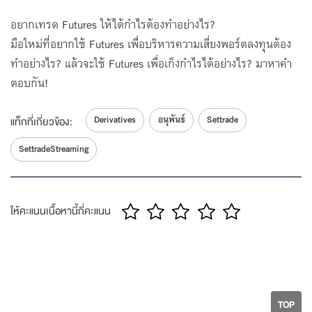
โดย SET
SET e-Learning มือใหม่หัดเทรด SET50 &
อยากเทรด Futures ให้ได้กำไรต้องทำอย่างไร?
Stock Futures
5
มือใหม่ที่อยากใช้ Futures เพื่อบริหารความเสี่ยงพอร์ตลงทุนต้อง
โดย SET
ทำอย่างไร? แล้วจะใช้ Futures เพื่อเก็งกำไรได้อย่างไร? มาหาคำ
SET e-Learning กลยุทธ์เทรด Options
ตอบกัน!
6
โดย SET
Derivatives
อนุพันธ์
Settrade
SET e-Learning กลยุทธ์เทรด Futures
แท็กที่เกี่ยวข้อง:
SettradeStreaming
โดย SET
SET e-Learning เทรดอนุพันธ์ฉบับมือใหม่
8
โดย SET
ให้คะแนนเนื้อหานี้กี่คะแนน
SET e-Learning เทรดอนุพันธ์ออนไลน์ง่ายแค่
คลิก
9
โดย SET
TOP