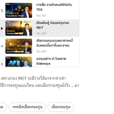
การซื้อ-ขายโทเคนดิจิทัลกับ
TDX
2
โดย SET
เรื่องต้องรู้ ก่อนลงทุนกอง
REIT
โดย SET
เลือกกองทุนรวมตราสารหนี้
รับดอกเบี้ยขาขึ้นและขาลง
4
โดย SET
ลงทุนอย่าง VI ในตลาด
Sideways
5
โดย SET
ลงทุนธีม AI ด้วยหุ้น
เพราะกอง REIT จะมีรายได้มาจากค่าเช่า
Microsoft / Google และ
6
มีวิธีการลงทุนแบบไหน และเลือกกองทุนยังไง … มา
Nvidia
โดย SET
ดอกเบี้ย ค่าเงิน ตลาดหุ้น
สัมพันธ์กันยังไง
7
โดย SET
วม
เทคนิคเลือกกองทุน
เลือกกองทุน
ราคาน้ำมัน กระทบตลาดหุ้น