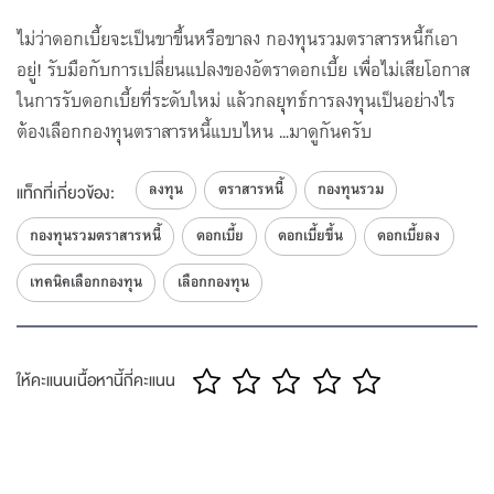
โดย SET
ลงทุนอย่าง VI ในตลาด Sideways
ไม่ว่าดอกเบี้ยจะเป็นขาขึ้นหรือขาลง กองทุนรวมตราสารหนี้ก็เอา
5
อยู่! รับมือกับการเปลี่ยนแปลงของอัตราดอกเบี้ย เพื่อไม่เสียโอกาส
โดย SET
ในการรับดอกเบี้ยที่ระดับใหม่ แล้วกลยุทธ์การลงทุนเป็นอย่างไร
ลงทุนธีม AI ด้วยหุ้น Microsoft / Google และ
ต้องเลือกกองทุนตราสารหนี้แบบไหน …มาดูกันครับ
Nvidia
6
โดย SET
ลงทุน
ตราสารหนี้
กองทุนรวม
ดอกเบี้ย ค่าเงิน ตลาดหุ้น สัมพันธ์กันยังไง
แท็กที่เกี่ยวข้อง:
7
กองทุนรวมตราสารหนี้
ดอกเบี้ย
ดอกเบี้ยขึ้น
ดอกเบี้ยลง
โดย SET
ราคาน้ำมัน กระทบตลาดหุ้นไทยอย่างไร
เทคนิคเลือกกองทุน
เลือกกองทุน
8
โดย SET
4 เครื่องหมายตระกูล C สัญญาณเตือน หุ้นเริ่มมี
ปัญหา | 3 Minutes with Guru
9
ให้คะแนนเนื้อหานี้กี่คะแนน
โดย SET