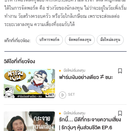
5
ได้ในการจัดพอร์ต คือ ช่วงวัยของนักลงทุน ไม่ว่าจะอยู่ในวัยเพิ่งเริ่ม
30
โดย SET
ทำงาน วัยสร้างครอบครัว หรือวัยใกล้เกษียณ เพราะจะส่งผลต่อ
4 Steps ลงทุนหุ้นแบบ DCA
ระยะเวลาลงทุน ความเสี่ยงที่ยอมรับได้
6
30
โดย SET
บริหารพอร์ต
จัดพอร์ตลงทุน
มือใหม่ลงทุน
3 ขั้นตอนคัดเลือกกองทุนรวมที่ใช่
แท็กที่เกี่ยวข้อง:
7
30
โดย SET
วิดีโอที่เกี่ยวข้อง
ตามหาหุ้นโดนใจ ต้องรู้เป้าหมายการลงทุน
8
มือใหม่เริ่มลงทุน
โดย SET
ฟาร์มเงินอย่างเดียว ≠ ชนะ
จะซื้อขายหุ้น ต้องระวัง!!! เครื่องหมายเหล่านี้
9
SET
โดย SET
ราคาหุ้นมาจากไหน...ใครบอกที
10
มือใหม่เริ่มลงทุน
โดย SET
รักนี้... มีดีที่กระจายความเสี่ยง
ลงทุนในหุ้น ต้องเข้าใจวิธีวิเคราะห์ปัจจัยพื้นฐาน
| รักวุ่นๆ หุ้นส่วนชีวิต EP.6
11