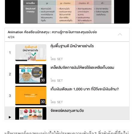
Animation ห้องเรียนนักลงทุน : ความรู้การเงินการลงทุนฉบับย่อ
4/24
หุ้นพื้นฐานดี มีหน้าตาอย่างไร
1
โดย SET
เคล็ดลับจัดการเงินให้พอใช้และเหลือเก็บออม
2
30
โดย SET
เก็บเงินเดือนละ 1,000 บาท กี่ปีถึงจะมีเงินล้าน?
3
30
โดย SET
จัดพอร์ตลงทุนตามวัย
30
โดย SET
DCA เงินน้อย ทยอยลงทุน
บริหารพอร์ตลงทุนอย่างไรให้ประสบความสำเร็จ? สิ่งสำคัญที่ลืมไม่