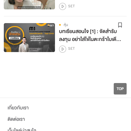
SET
โดย SET
ค้นหาหุ้นดีมีคุณภาพ น่าลงทุน ด้วยอัตราส่วน
ทางการเงิน
12
หุ้น
โดย SET
บทเรียนสอนใจ [1] : จัดสำรับ
คีย์ซื้อหุ้นอย่างไร ถูกใจ ถูกช่วงราคา
ลงทุน อย่าใส่ไข่ในตะกร้าใบเดียว
13
| ห้องเรียนนักลงทุนภาคพิเศษ
โดย SET
SET
EP.2
เปิดบัญชีซื้อขาย ให้เหมาะกับสไตล์คุณ
14
โดย SET
สกัดจุด อ่านแบบ 56-1 ง่ายๆ เข้าใจบริษัท
15
TOP
โดย SET
เทคนิคอ่านบทวิเคราะห์ เจาะเลือกหุ้น
16
เกี่ยวกับเรา
โดย SET
ติดต่อเรา
ลงทุนหุ้น อย่าหุนหัน
17
เว็บไซต์น่าสนใจ