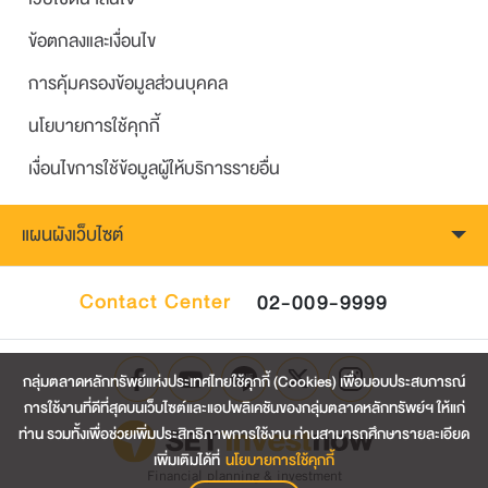
โดย SET
วางแผนการเงินวันนี้ ชีวิตปัจจุบันก็ดี แก่ไปก็มี
ข้อตกลงและเงื่อนไข
ความสุข
18
การคุ้มครองข้อมูลส่วนบุคคล
โดย SET
4 รู้ สู่ความมั่งคั่ง
นโยบายการใช้คุกกี้
19
โดย SET
เงื่อนไขการใช้ข้อมูลผู้ให้บริการรายอื่น
นิสัยใช้เงิน บอกทางเดินชีวิต
20
แผนผังเว็บไซต์
โดย SET
เกษียณแล้ว... ต้องใช้เงินเท่าไหร่
21
Contact Center
02-009-9999
โดย SET
5 ขั้นตอนสร้างเกษียณสุข
22
กลุ่มตลาดหลักทรัพย์แห่งประเทศไทยใช้คุกกี้ (Cookies) เพื่อมอบประสบการณ์
โดย SET
การใช้งานที่ดีที่สุดบนเว็บไซต์และแอปพลิเคชันของกลุ่มตลาดหลักทรัพย์ฯ ให้แก่
สำรวจตนเอง คุณอยู่รอดหรือยัง
ท่าน รวมทั้งเพื่อช่วยเพิ่มประสิทธิภาพการใช้งาน ท่านสามารถศึกษารายละเอียด
23
เพิ่มเติมได้ที่
นโยบายการใช้คุกกี้
โดย SET
Financial planning & investment