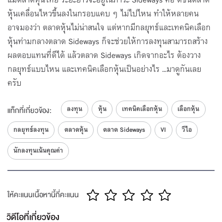
หุ้นเคลื่อนไหวขึ้นลงในกรอบแคบ ๆ ไม่ไปไหน ทำให้หลายคน
โดย SET
อาจมองว่า ตลาดหุ้นไม่น่าสนใจ แต่หากมีกลยุทธ์และเทคนิคเลือก
ลงทุนธีม AI ด้วยหุ้น Microsoft / Google และ
หุ้นท่ามกลางตลาด Sideways ก็จะช่วยให้การลงทุนสามารถสร้าง
Nvidia
6
ผลตอบแทนที่ดีได้ แล้วตลาด Sideways เกิดจากอะไร ต้องวาง
โดย SET
กลยุทธ์แบบไหน และเทคนิคเลือกหุ้นเป็นอย่างไร …มาดูกันเลย
ดอกเบี้ย ค่าเงิน ตลาดหุ้น สัมพันธ์กันยังไง
7
ครับ
โดย SET
ราคาน้ำมัน กระทบตลาดหุ้นไทยอย่างไร
ลงทุน
หุ้น
เทคนิคเลือกหุ้น
เลือกหุ้น
แท็กที่เกี่ยวข้อง:
8
โดย SET
กลยุทธ์ลงทุน
ตลาดหุ้น
ตลาด Sideways
VI
วีไอ
4 เครื่องหมายตระกูล C สัญญาณเตือน หุ้นเริ่มมี
ปัญหา | 3 Minutes with Guru
นักลงทุนเน้นคุณค่า
9
โดย SET
ให้คะแนนเนื้อหานี้กี่คะแนน
วิดีโอที่เกี่ยวข้อง