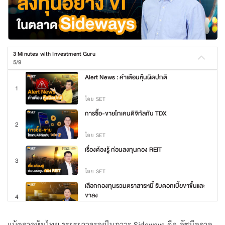
3 Minutes with Investment Guru
5/9
Alert News : คำเตือนหุ้นผิดปกติ
1
โดย SET
การซื้อ-ขายโทเคนดิจิทัลกับ TDX
2
โดย SET
เรื่องต้องรู้ ก่อนลงทุนกอง REIT
3
โดย SET
เลือกกองทุนรวมตราสารหนี้ รับดอกเบี้ยขาขึ้นและ
ขาลง
4
โดย SET
ลงทุนอย่าง VI ในตลาด Sideways
แม้ตลาดหุ้นไทย ระยะยาวจะอยู่ในภาวะ Sideways คือ ดัชนีตลาด