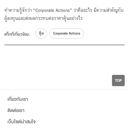
15:50
โดย SET
เงินปันผล VS หุ้นปันผล แบบไหนดีกว่ากัน |
ทำความรู้จักว่า “Corporate Actions” ว่าคืออะไร มีความสำคัญกับ
Corporate Actions EP.5
5
ผู้ลงทุนและส่งผลกระทบต่อราคาหุ้นอย่างไร
19:07
โดย SET
แตกพาร์ ลดพาร์... กระทบราคาหุ้นอย่างไร |
หุ้น
Corporate Actions
แท็กที่เกี่ยวข้อง:
Corporate Actions EP.6
6
15:06
โดย SET
บริษัทซื้อหุ้นคืนทำไม และกระทบผู้ถือหุ้นอย่างไร |
Corporate Actions EP.7
7
19:41
โดย SET
TOP
เกี่ยวกับเรา
ติดต่อเรา
เว็บไซต์น่าสนใจ