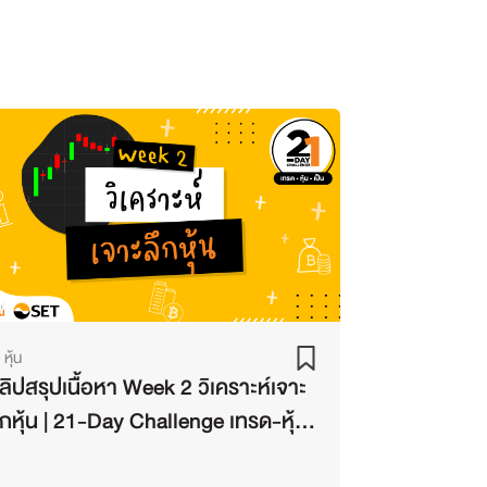
7
Settrade Streaming EP.7
โดย SET
เลือกหุ้น DCA แบบไหน เข้า
พอร์ตดี? | ลงทุนหุ้นด้วย
8
Settrade Streaming EP.8
โดย SET
หุ้นมีตั้งมากมาย จะเลือก
อย่างไรดี? | ลงทุนหุ้นด้วย
9
Settrade Streaming EP.9
โดย SET
อยาก Screen หุ้นด้วยตัวเอง
ใช้เครื่องมืออะไรดี? | ลงทุนหุ้น
ด้วย Settrade Streaming
โดย SET
EP.10
อยากซื้อหุ้นให้ทัน ไม่ตกรถ ทำ
ไงดี? | ลงทุนหุ้นด้วย
11
Settrade Streaming EP.11
โดย SET
หุ้น
ไม่อยากขาดทุนเยอะ ตั้ง Stop
ลิปสรุปเนื้อหา Week 2 วิเคราะห์เจาะ
Loss ยังไงดี? | ลงทุนหุ้นด้วย
12
Settrade Streaming EP.12
โดย SET
ึกหุ้น | 21-Day Challenge เทรด-หุ้น-
ถ้าอยากใช้กราฟเทคนิค เริ่ม
ป็น Season 2
ต้นอย่างไร? | ลงทุนหุ้นด้วย
13
Settrade Streaming EP.13
โดย SET