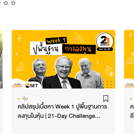
หุ้น
คลิปสรุปเนื้อหา Week 1 ปูพื้นฐานการ
ค
ลงทุนในหุ้น | 21-Day Challenge
ล
เทรด-หุ้น-เป็น Season 2
เ