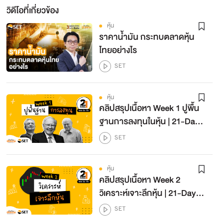
วิดีโอที่เกี่ยวข้อง
โดย SET
อยากซื้อหุ้นให้ทัน ไม่ตกรถ ทำไงดี? | ลงทุนหุ้นด้วย
หุ้น
Settrade Streaming EP.11
11
ราคาน้ำมัน กระทบตลาดหุ้น
โดย SET
ไทยอย่างไร
ไม่อยากขาดทุนเยอะ ตั้ง Stop Loss ยังไงดี? |
SET
ลงทุนหุ้นด้วย Settrade Streaming EP.12
12
โดย SET
ถ้าอยากใช้กราฟเทคนิค เริ่มต้นอย่างไร? | ลงทุนหุ้น
หุ้น
ด้วย Settrade Streaming EP.13
13
คลิปสรุปเนื้อหา Week 1 ปูพื้น
โดย SET
ฐานการลงทุนในหุ้น | 21-Day
ใช้ Chart Pattern ช่วยวิเคราะห์แนวโน้มราคา ได้
Challenge เทรด-หุ้น-เป็น
SET
อย่างไร? | ลงทุนหุ้นด้วย Settrade Streaming
14
Season 2
EP.14
โดย SET
จับจังหวะซื้อขายหุ้นด้วย Indicators แบบไหน ยังไง
หุ้น
ดี? | ลงทุนหุ้นด้วย Settrade Streaming EP.15
15
คลิปสรุปเนื้อหา Week 2
โดย SET
วิเคราะห์เจาะลึกหุ้น | 21-Day
Challenge เทรด-หุ้น-เป็น
SET
Season 2