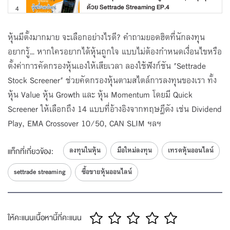
ด้วย Settrade Streaming EP.4
4
โดย SET
คำสั่งซื้อขายหุ้นแต่ละประเภทต่างกันอย่างไร? |
หุ้นมีตั้งมากมาย จะเลือกอย่างไรดี? คำถามยอดฮิตที่นักลงทุน
ลงทุนหุ้นด้วย Settrade Streaming EP.5
5
อยากรู้... หากใครอยากได้หุ้นถูกใจ แบบไม่ต้องกำหนดเงื่อนไขหรือ
โดย SET
ตั้งค่าการคัดกรองหุ้นเองให้เสียเวลา ลองใช้ฟังก์ชัน "Settrade
กำไร/ขาดทุนของหุ้นในพอร์ต ต้องดูอย่างไร? |
Stock Screener" ช่วยคัดกรองหุ้นตามสไตล์การลงทุนของเรา ทั้ง
ลงทุนหุ้นด้วย Settrade Streaming EP.6
6
หุ้น Value หุ้น Growth และ หุ้น Momentum โดยมี Quick
โดย SET
Screener ให้เลือกถึง 14 แบบที่อ้างอิงจากทฤษฎีดัง เช่น Dividend
อยาก DCA หุ้นด้วยตัวเองทำยังไงได้บ้าง? | ลงทุน
หุ้นด้วย Settrade Streaming EP.7
7
Play, EMA Crossover 10/50, CAN SLIM ฯลฯ
โดย SET
เลือกหุ้น DCA แบบไหน เข้าพอร์ตดี? | ลงทุนหุ้น
ลงทุนในหุ้น
มือใหม่ลงทุน
เทรดหุ้นออนไลน์
แท็กที่เกี่ยวข้อง:
ด้วย Settrade Streaming EP.8
8
โดย SET
settrade streaming
ซื้อขายหุ้นออนไลน์
หุ้นมีตั้งมากมาย จะเลือกอย่างไรดี? | ลงทุนหุ้นด้วย
Settrade Streaming EP.9
โดย SET
ให้คะแนนเนื้อหานี้กี่คะแนน
อยาก Screen หุ้นด้วยตัวเอง ใช้เครื่องมืออะไรดี? |
ลงทุนหุ้นด้วย Settrade Streaming EP.10
10