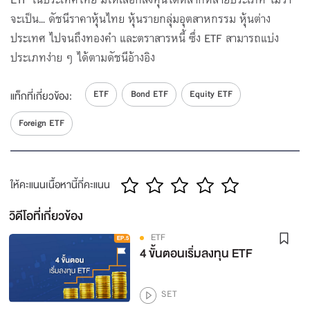
5
จะเป็น... ดัชนีราคาหุ้นไทย หุ้นรายกลุ่มอุตสาหกรรม หุ้นต่าง
01:15
โดย SET
ประเทศ ไปจนถึงทองคำ และตราสารหนี้ ซึ่ง ETF สามารถแบ่ง
ประเภทง่าย ๆ ได้ตามดัชนีอ้างอิง
ETF
Bond ETF
Equity ETF
แท็กที่เกี่ยวข้อง:
Foreign ETF
ให้คะแนนเนื้อหานี้กี่คะแนน
วิดีโอที่เกี่ยวข้อง
ETF
4 ขั้นตอนเริ่มลงทุน ETF
SET