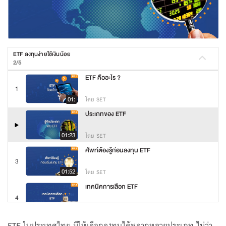
ETF ลงทุนง่ายใช้เงินน้อย
2/5
ETF คืออะไร ?
1
01:
โดย SET
ประเภทของ ETF
01:23
โดย SET
ศัพท์ต้องรู้ก่อนลงทุน ETF
3
01:52
โดย SET
เทคนิคการเลือก ETF
4
01:54
โดย SET
4 ขั้นตอนเริ่มลงทุน ETF
ETF ในประเทศไทย มีให้เลือกลงทุนได้หลากหลายประเภท ไม่ว่า