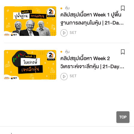
โดย SET
หุ้น
คลิปสรุปเนื้อหา Week 1 ปูพื้น
ค้นหาหุ้นดีมีคุณภาพ น่าลงทุน ด้วยอัตราส่วน
ทางการเงิน
12
ฐานการลงทุนในหุ้น | 21-Day
โดย SET
Challenge เทรด-หุ้น-เป็น
SET
คีย์ซื้อหุ้นอย่างไร ถูกใจ ถูกช่วงราคา
Season 2
13
โดย SET
หุ้น
เปิดบัญชีซื้อขาย ให้เหมาะกับสไตล์คุณ
คลิปสรุปเนื้อหา Week 2
14
วิเคราะห์เจาะลึกหุ้น | 21-Day
โดย SET
Challenge เทรด-หุ้น-เป็น
SET
สกัดจุด อ่านแบบ 56-1 ง่ายๆ เข้าใจบริษัท
Season 2
15
โดย SET
เทคนิคอ่านบทวิเคราะห์ เจาะเลือกหุ้น
16
โดย SET
TOP
ลงทุนหุ้น อย่าหุนหัน
17