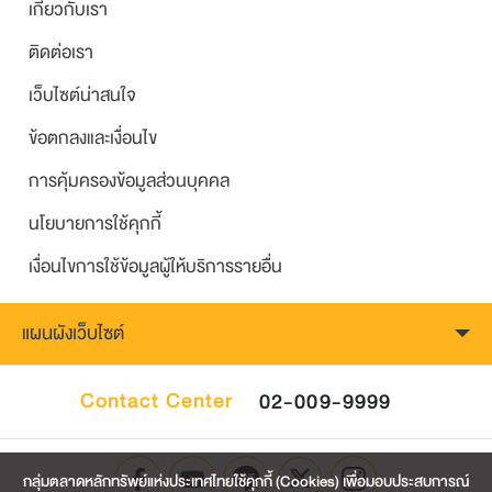
โดย SET
เกี่ยวกับเรา
วางแผนการเงินวันนี้ ชีวิตปัจจุบันก็ดี แก่ไปก็มี
ติดต่อเรา
ความสุข
18
โดย SET
เว็บไซต์น่าสนใจ
4 รู้ สู่ความมั่งคั่ง
ข้อตกลงและเงื่อนไข
19
โดย SET
การคุ้มครองข้อมูลส่วนบุคคล
นิสัยใช้เงิน บอกทางเดินชีวิต
20
นโยบายการใช้คุกกี้
โดย SET
เงื่อนไขการใช้ข้อมูลผู้ให้บริการรายอื่น
เกษียณแล้ว... ต้องใช้เงินเท่าไหร่
21
โดย SET
แผนผังเว็บไซต์
5 ขั้นตอนสร้างเกษียณสุข
22
Contact Center
02-009-9999
โดย SET
สำรวจตนเอง คุณอยู่รอดหรือยัง
23
โดย SET
กลุ่มตลาดหลักทรัพย์แห่งประเทศไทยใช้คุกกี้ (Cookies) เพื่อมอบประสบการณ์