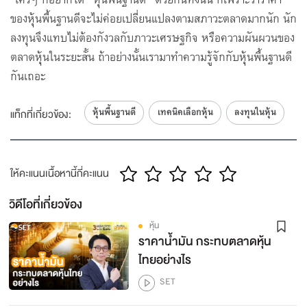
5
ของหุ้นพื้นฐานดีจะไม่ค่อยเปลี่ยนแปลงตามสภาวะตลาดมากนัก นัก
30
โดย SET
ลงทุนจึงแทบไม่ต้องกังวลกับภาวะเศรษฐกิจ หรือความผันผวนของ
4 Steps ลงทุนหุ้นแบบ DCA
ตลาดหุ้นในระยะสั้น ถ้าอย่างนั้นเรามาทำความรู้จักกับหุ้นพื้นฐานดี
6
กันเถอะ
30
โดย SET
3 ขั้นตอนคัดเลือกกองทุนรวมที่ใช่
7
หุ้นพื้นฐานดี
เทคนิคเลือกหุ้น
ลงทุนในหุ้น
แท็กที่เกี่ยวข้อง:
30
โดย SET
ตามหาหุ้นโดนใจ ต้องรู้เป้าหมายการลงทุน
8
ให้คะแนนเนื้อหานี้กี่คะแนน
โดย SET
จะซื้อขายหุ้น ต้องระวัง!!! เครื่องหมายเหล่านี้
วิดีโอที่เกี่ยวข้อง
9
โดย SET
หุ้น
ราคาน้ำมัน กระทบตลาดหุ้น
ราคาหุ้นมาจากไหน...ใครบอกที
10
ไทยอย่างไร
โดย SET
SET
ลงทุนในหุ้น ต้องเข้าใจวิธีวิเคราะห์ปัจจัยพื้นฐาน
11