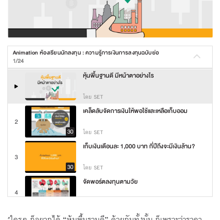
Animation ห้องเรียนนักลงทุน : ความรู้การเงินการลงทุนฉบับย่อ
1/24
หุ้นพื้นฐานดี มีหน้าตาอย่างไร
โดย SET
เคล็ดลับจัดการเงินให้พอใช้และเหลือเก็บออม
2
30
โดย SET
เก็บเงินเดือนละ 1,000 บาท กี่ปีถึงจะมีเงินล้าน?
3
30
โดย SET
จัดพอร์ตลงทุนตามวัย
4
30
โดย SET
DCA เงินน้อย ทยอยลงทุน
"ใครๆ ก็อยากได้ “หุ้นพื้นฐานดี” ด้วยกันทั้งนั้น ก็เพราะว่าราคา