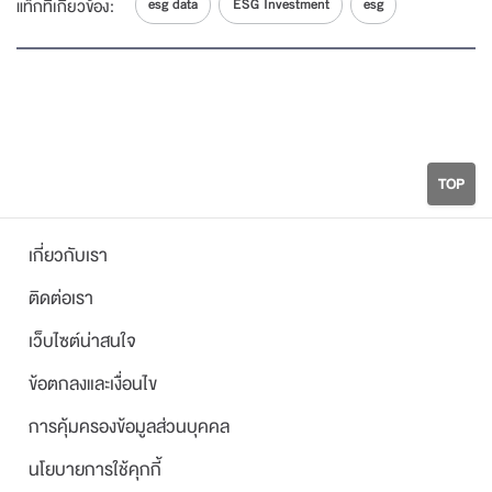
esg data
ESG Investment
esg
แท็กที่เกี่ยวข้อง:
5
โดย ฝ่ายพัฒนาการลงทุนอย่างยั่งยืน ตลาดหลักทรัพย์แห่งประเทศไทย
ทำความรู้จัก SET ESG Ratings ตัวช่วยคัดหุ้น
ยั่งยืน
6
โดย ฝ่ายพัฒนาการลงทุนอย่างยั่งยืน ตลาดหลักทรัพย์แห่งประเทศไทย
TOP
เกี่ยวกับเรา
ติดต่อเรา
เว็บไซต์น่าสนใจ
ข้อตกลงและเงื่อนไข
การคุ้มครองข้อมูลส่วนบุคคล
นโยบายการใช้คุกกี้