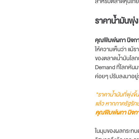
สำหรับตลาดหุ้นไทย
ราคาน้ำมันพุ่ง
คุณพิมพ์ผกา นิจการ
ให้ความเห็นว่า แม้ร
ของตลาดน้ำมันโลกยั
Demand ที่โลกหันมา
ค่อยๆ ปรับลงมาอยู
"ราคาน้ำมันที่พุ่งข
แล้ว หากภาครัฐรัก
คุณพิมพ์ผกา นิจก
ในมุมของผลกระทบต