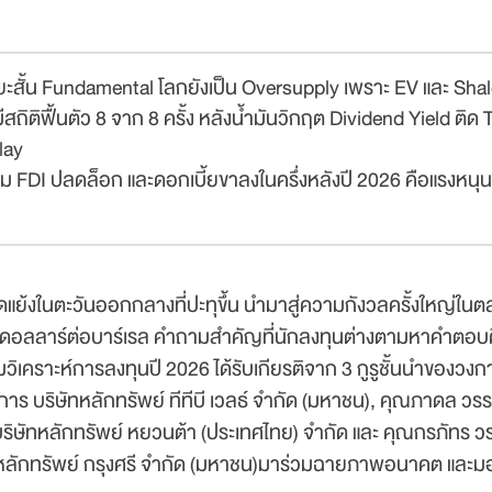
ระยะสั้น Fundamental โลกยังเป็น Oversupply เพราะ EV และ S
ีสถิติฟื้นตัว 8 จาก 8 ครั้ง หลังน้ำมันวิกฤต Dividend Yield ติด
lay
ม FDI ปลดล็อก และดอกเบี้ยขาลงในครึ่งหลังปี 2026 คือแรงหนุ
้งในตะวันออกกลางที่ปะทุขึ้น นำมาสู่ความกังวลครั้งใหญ่ในตลา
 ดอลลาร์ต่อบาร์เรล คำถามสำคัญที่นักลงทุนต่างตามหาคำตอบคื
ิเคราะห์การลงทุนปี 2026 ได้รับเกียรติจาก 3 กูรูชั้นนำของวง
าร บริษัทหลักทรัพย์ ทีทีบี เวลธ์ จำกัด (มหาชน), คุณภาดล วร
บริษัทหลักทรัพย์ หยวนต้า (ประเทศไทย) จำกัด และ คุณกรภัทร วร
หลักทรัพย์ กรุงศรี จำกัด (มหาชน)มาร่วมฉายภาพอนาคต และมองห