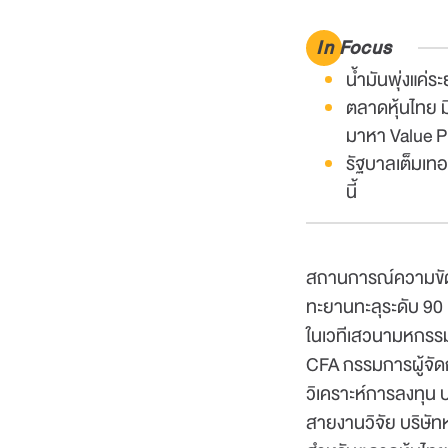
In Focus
น้ำมันพุ่งแค่
ตลาดหุ้นไทย ม
มาหา Value P
รัฐบาลเต็มเทอ
นี้
สถานการณ์ความขัดแย
ทะยานทะลุระดับ 90
ในเวทีเสวนามหกรรมว
CFA กรรมการผู้จัดก
วิเคราะห์การลงทุน 
สายงานวิจัย บริษัท