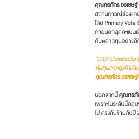
คุณกรภัทร วรเชษฐ์ 
สถานการณ์ช่องแคบฮอ
โดย Primary Vote เ
ภายนอกฉุดคะแนนเสีย
กับตลาดทุนอย่างลึก
"ภาวะ Goldilocks 
ต้นทุนภาคธุรกิจอื
คุณกรภัทร วรเชษฐ์ 
นอกจากนี้
คุณกรภั
เพราะในระดับนี้กลุ่
ไป ตรงกันข้ามกับปี