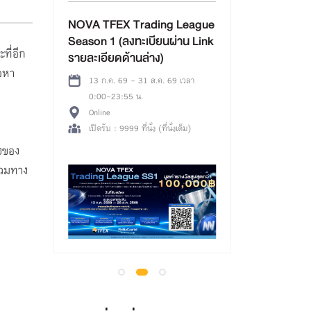
(รอบเช้า) กิ
Board x บอร์
emy+
NOVA TFEX Trading League
โดย Sea Thai
Season 1 (ลงทะเบียนผ่าน Link
ที่อีก
บอร์ดเกมเพื่อก
รายละเอียดด้านล่าง)
08 ส.ค. 69 
อหา
ห้องสมุดมารว
 เวลา
13 ก.ค. 69 - 31 ส.ค. 69 เวลา
อาคารตลาดหล
0:00-23:55 น.
จีน) ใกล้ MR
เปิดรับ : 80 ที
Online
ทางออก 3
หลือ 856 ที่
เปิดรับ : 9999 ที่นั่ง (ที่นั่งเต็ม)
่งของ
รวมทาง