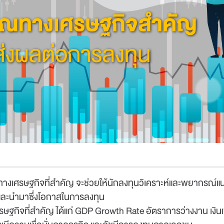
างเศรษฐกิจที่สำคัญ จะช่วยให้นักลงทุนวิเคราะห์และพยากรณ์แ
และนำมาซึ่งโอกาสในการลงทุน
31 มี.ค.
-
ไม่มีค
ษฐกิจที่สำคัญ ได้แก่ GDP Growth Rate อัตราการว่างงาน เงิน
30 พ.ย. 69