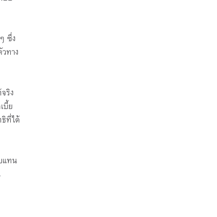
 ซึ่ง
ตัวทาง
้จริง
บี้ย
ิที่ได้
อบแทน
น