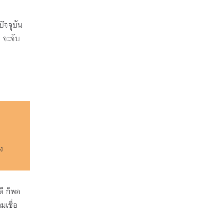
ัจจุบัน
 จะจับ
ง
ี ก็พอ
มเชื่อ