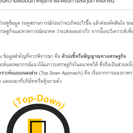
 ดัชนีความเชื่อมั่นภาคธุรกิจ และดัชนีการลงทุนภาคเอกชน
โครงการ TFEX Acad
ีรอดูข้อมูล รอดูสถานการณ์ก่อนว่าจะเกิดอะไรขึ้น แล้วค่อยตัดสินใจ ขณะ
ษฐกิจและคาดการณ์อนาคต ว่าจะส่งผลอย่างไร จากนั้นจะวิเคราะห์เพื่
31 มี.ค. 69 - 30 พ.ย. 69
3:00-23:55 น.
Online Meeting
เปิดรับ : 3000 ที่นั่ง (คงเ
 ข้อมูลสำคัญที่ควรพิจารณา คือ
ตัวบ่งชี้หรือสัญญาณทางเศรษฐกิจ
นั่ง)
คราะห์และพยากรณ์แนวโน้มภาวะเศรษฐกิจในอนาคตได้ ซึ่งถือเป็นส่วนหนึ
เคราะห์แบบบนลงล่าง
(Top Down Approach) คือ เริ่มจากการมองภาพ
ละลงมาที่บริษัทหรือหุ้นรายตัว