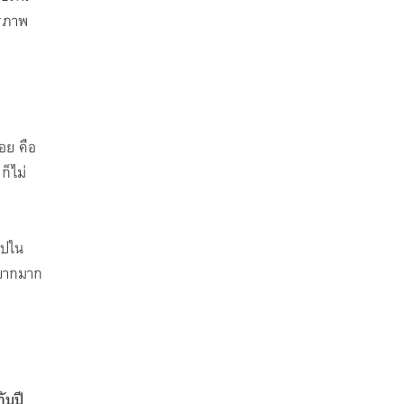
ยรภาพ
้อย คือ
ก็ไม่
ไปใน
้ยากมาก
ับปี