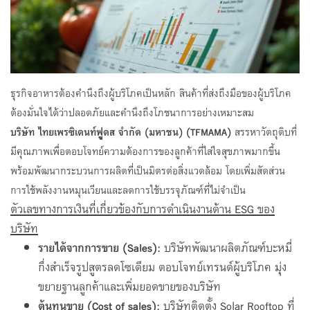
ธุรกิจอาหารต้องคำนึงถึงผู้บริโภคเป็นหลัก สินค้าที่ส่งถึงมือของผู้บริโภค
ต้องมั่นใจได้ว่าปลอดภัยและคำนึงถึงโภชนาการอย่างเหมาะสม
บริษัท ไทยเพรซิเดนท์ฟููดส จำกัด (มหาชน) (TFMAMA)
สรรหาวัตถุดิบที่
มีคุณภาพเพื่อตอบโจทย์ความต้องการของลูกค้าที่ใส่ใจสุขภาพมากขึ้น
พร้อมพัฒนากระบวนการผลิตที่เป็นมิตรต่อสิ่งแวดล้อม โดยเพิ่มสัดส่วน
การใช้พลังงานหมุนเวียนและลดการใช้บรรจุภัณฑ์ที่ไม่จำเป็น
ตัวเลขทางการเงินที่เกี่ยวข้องกับการดำเนินงานด้าน
ESG
ของ
บริษัท
รายได้จากการขาย
(
Sales):
บริษัทพัฒนาผลิตภัณฑ์บะหมี่
กึ่งสำเร็จรูปสูตรลดโซเดียม ตอบโจทย์เทรนด์ผู้บริโภค มุ่ง
ขยายฐานลูกค้าและเพิ่มยอดขายของบริษัท
ต้นทุน
ขาย
(
Cost of sales
)
:
บริษัทติดตั้ง Solar
Rooftop
ที่