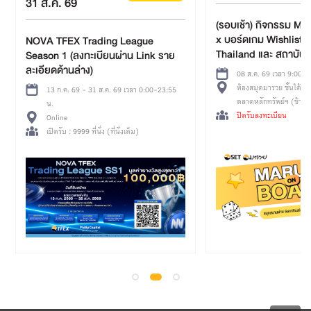
30 
(รอบเช้า) กิจกรรม Maruey on Board
x บอร์ดเกม Wishlist โดย Sea
g League
โคร
Thailand และ สถาบันบอร์ดเกมเพื่อ
ผ่าน Link ราย
การเรียนรู้
08 ส.ค. 69 เวลา 9:00-12:00 น.
ห้องสมุดมารวย ชั้นใต้ดิน อาคาร B อาคาร
 69 เวลา 0:00-23:55
ตลาดหลักทรัพย์ฯ (ข้างสถานทูตจีน) ใกล้ MRT
ศูนย์วัฒนธรรมฯ ทางออก 3
ปิดรับลงทะเบียน
่นั่งเต็ม)