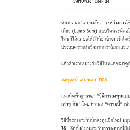
จังหวะลงทุนผิดได้
หลายคนคงเคยสงสัยว่า ระหว่างการใช้ว
เดียว (
Lump Sum)
แบบไหนจะดีต่อใจ
ไหนก็ได้แค่ขอให้มีวินัย เข้าอกเข้าใ
ประสบความสำเร็จมากกว่าล้มเหลวแ
แล้วตัวเราเหมาะกับวิธีไหน...ลองมาดู
ลงทุนสม่ำเสมอแบบ
DCA
แนวคิดพื้นฐานของ
“วิธีการลงทุนแบบ
เท่าๆ กัน”
โดยกำหนด
“ความถี่”
เช่
วิธีนี้จะเหมาะกับนักลงทุนมือใหม่ ม
ได้”
อีกทั้งยังเหมาะกับการลงทุนที่มีเ