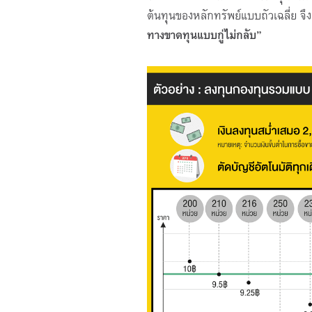
ต้นทุนของหลักทรัพย์แบบถัวเฉลี่ย
จึ
ทางขาดทุนแบบกู่ไม่กลับ
”