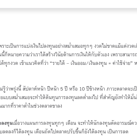
พราะเป็นการแบ่งเงินไปลงทุนอย่างสม่ำเสมอทุกๆ งวดไม่ขาดแม้แต่งวดเ
นี้ก็หมายความว่าเราได้สร้างวินัยด้านการเงินให้กับตัวเอง เพราะสามารถ
้ทุกงวด เข้าแนวคิดที่ว่า “รายได้ – เงินออม/เงินลงทุน = ค่าใช้จ่าย” ห
ม่รู้ว่าพรุ่งนี้ สัปดาห์หน้า ปีหน้า 5 ปี หรือ 10 ปีข้างหน้า ภาวะตลาดจะเป
ลี่ยแบบสม่ำเสมอจะทำให้ต้นทุนการลงทุนลดต่ำลงไป ที่สำคัญยังทำให้มั่น
วนมากที่ราคาต่ำในช่วงตลาดขาลง
จลงทุน
เมื่อวางแผนการลงทุนทุกๆ เดือน จะทำให้นักลงทุนตัดอารมณ์ควา
ับลดลงก็ได้ลงทุน เดือนถัดไปตลาดปรับขึ้นก็ยังได้ลงทุน เป็นการลด