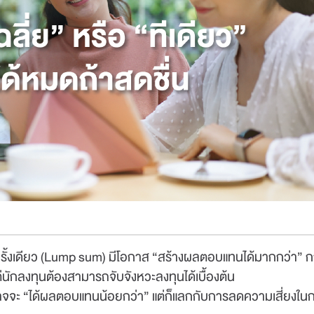
รั้งเดียว (Lump sum) มีโอกาส “สร้างผลตอบแทนได้มากกว่า” 
่นักลงทุนต้องสามารถจับจังหวะลงทุนได้เบื้องต้น
31 มี.ค.
-
ไม่มีค
จจะ “ได้ผลตอบแทนน้อยกว่า” แต่ก็แลกกับการลดความเสี่ยงในก
30 พ.ย. 69