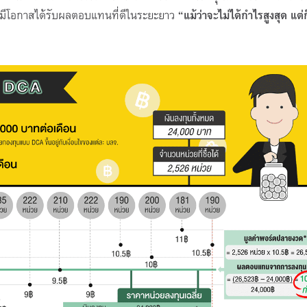
งมีโอกาสได้รับผลตอบแทนที่ดีในระยะยาว “
แม้ว่าจะไม่ได้กำไรสูงสุด แต่ก