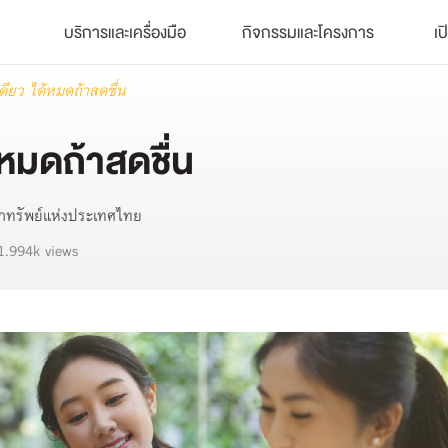
บริการและเครื่องมือ
กิจกรรมและโครงการ
เป
เดียว ได้หมดถ้าสดชื่น
ด้หมดถ้าสดชื่น
ักทรัพย์แห่งประเทศไทย
1.994k views