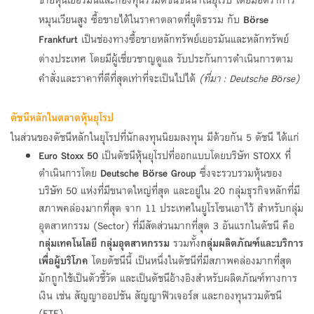
ขายหุ้นเยอรมันและกองทุนรวมดัชนีชั้นนำในยุโรป โดยมีอัตราการ
หมุนเวียนสูง ซื้อขายได้ในราคาตลาดที่ยุติธรรม กับ
B
rse
ö
Frankfurt
เป็นช่องทางซื้อขายหลักทรัพย์เยอรมันและหลักทรัพย์
ต่างประเทศ โดยมีผู้เชี่ยวชาญดูแล รับประกันการดำเนินการตาม
คำสั่งและราคาที่ดีที่สุดเท่าที่จะเป็นไปได้
(ที่มา
: Deutsche B
rse)
ö
ดัชนีหลักในตลาดหุ้นยุโรป
ในส่วนของดัชนีหลักในยุโรปที่นักลงทุนนิยมลงทุน มีด้วยกัน 5 ดัชนี ได้แก่
Euro Stoxx 50
เป็นดัชนีหุ้นยุโรปที่ออกแบบโดยบริษัท STOXX ที่
ดำเนินการโดย
Deutsche B
rse Group
ซึ่งจะรวบรวมหุ้นของ
ö
บริษัท 50 แห่งที่มีขนาดใหญ่ที่สุด และอยู่ใน 20 กลุ่มธุรกิจหลักที่มี
สภาพคล่องมากที่สุด จาก 11 ประเทศในยูโรโซนเอาไว้ สำหรับกลุ่ม
อุตสาหกรรม (Sector) ที่มีสัดส่วนมากที่สุด 3 อันแรกในดัชนี คือ
กลุ่มเทคโนโลยี กลุ่มอุตสาหกรรม
รวมทั้ง
กลุ่มผลิตภัณฑ์และบริการ
เพื่อผู้บริโภค
โดยดัชนีนี้ เป็นหนึ่งในดัชนีที่มีสภาพคล่องมากที่สุด
มักถูกใช้เป็นตัวชี้วัด และเป็นดัชนีอ้างอิงสำหรับผลิตภัณฑ์ทางการ
เงิน เช่น สัญญาออปชัน สัญญาฟิวเจอร์ส และกองทุนรวมดัชนี
(ETF)