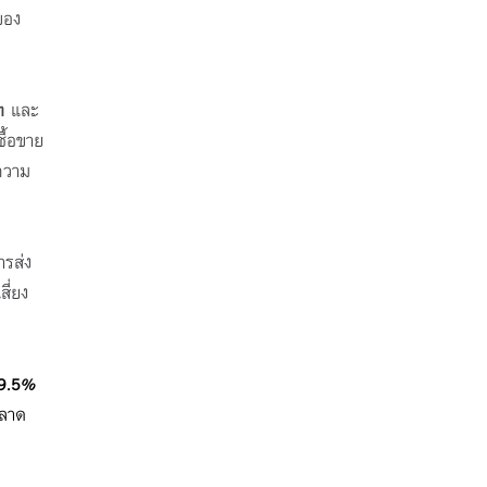
ของ
ท
และ
ื้อขาย
ความ
ารส่ง
ี่ยง
9.5%
ตลาด