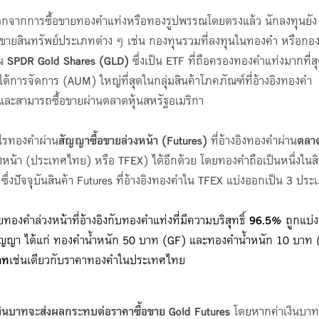
อกจากการซื้อขายทองคำแท่งหรือทองรูปพรรณโดยตรงแล้ว นักลงทุนยัง
ายสินทรัพย์ประเภทต่าง ๆ เช่น กองทุนรวมที่ลงทุนในทองคำ หรือกองท
่น
SPDR Gold Shares (GLD)
ซึ่งเป็น ETF ที่ถือครองทองคำแท่งมากที่ส
ใต้การจัดการ (AUM) ใหญ่ที่สุดในกลุ่มสินค้าโภคภัณฑ์ที่อ้างอิงทองคำ
ละสามารถซื้อขายผ่านตลาดหุ้นสหรัฐอเมริกา
ำไรทองคำผ่าน
สัญญาซื้อขายล่วงหน้า (
Futures)
ที่อ้างอิงทองคำผ่าน
ตลา
น้า (ประเทศไทย) หรือ TFEX) ได้อีกด้วย โดยทองคำถือเป็นหนึ่งในสิ
 ซึ่งปัจจุบันสินค้า Futures ที่อ้างอิงทองคำใน TFEX แบ่งออกเป็น 3 ประ
ทองคำล่วงหน้าที่อ้างอิงกับทองคำแท่งที่มีความบริสุทธิ์
96.5%
ถูกแบ่
ญญา ได้แก่ ทองคำน้ำหนัก 50 บาท (GF) และทองคำน้ำหนัก 10 บาท
าท
เช่นเดียวกับราคาทองคำในประเทศไทย
เงินบาทจะส่งผลกระทบต่อราคาซื้อขาย
Gold Futures
โดยหากค่าเงินบาท