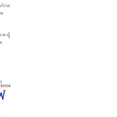
มกังวล
าม
าคาผู้
ิน