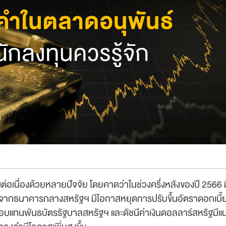
่อเนื่องด้วยหลายปัจจัย โดยคาดว่าในช่วงครึ่งหลังของปี 2566 ม
่องจากธนาคารกลางสหรัฐฯ มีโอกาสหยุดการปรับขึ้นอัตราดอกเบี้
31 มี.ค.
-
ไม่มีค
บแทนพันธบัตรรัฐบาลสหรัฐฯ และดัชนีค่าเงินดอลลาร์สหรัฐมีแน
30 พ.ย. 69