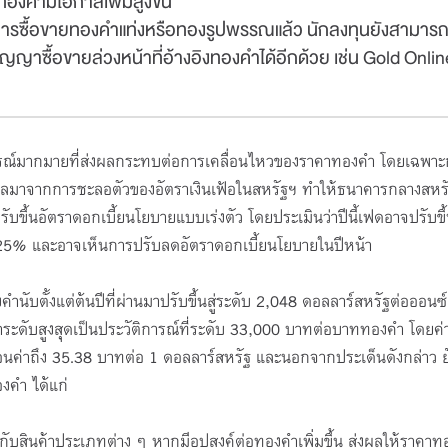
ทองคำมีโอกาสเพิ่มสูงขึ้น
ซื้อขายทองคำแท่งหรือทองรูปพรรณแล้ว นักลงทุนยังสามารถซ
โครงการ TFEX Acad
าซื้อขายล่วงหน้าที่อ้างอิงทองคำได้อีกด้วย เช่น Gold Onlin
31 มี.ค. 69 - 30 พ.ย. 69
3:00-23:55 น.
ตุการณ์มากมายที่ส่งผลกระทบต่อการเคลื่อนไหวของราคาทองคำ โดยเฉพา
Online Meeting
เปิดรับ : 3000 ที่นั่ง (คงเ
็นผลมาจากการชะลอตัวของอัตราเงินเฟ้อในสหรัฐฯ ทำให้ธนาคารกลางสหร
นั่ง)
ับขึ้นอัตราดอกเบี้ยนโยบายแบบเร่งตัว โดยประเมินว่าปีนี้เฟดอาจปรับขึ
บ 0.25% และอาจเห็นการปรับลดอัตราดอกเบี้ยนโยบายในปีหน้า
นับตั้งแต่ต้นปีที่ผ่านมาปรับขึ้นสู่ระดับ 2,048 ดอลลาร์สหรัฐต่อออนซ์
ดับสูงสุดเป็นประวัติการณ์ที่ระดับ 33,000 บาทต่อบาททองคำ โดยค่า
่อนค่าถึง 35.38 บาทต่อ 1 ดอลลาร์สหรัฐ และนอกจากประเด็นดังกล่าว ยั
งคำ ได้แก่
กับสินค้าประเภทต่าง ๆ หากมีอุปสงค์ต่อทองคำเพิ่มขึ้น ส่งผลให้ราคา