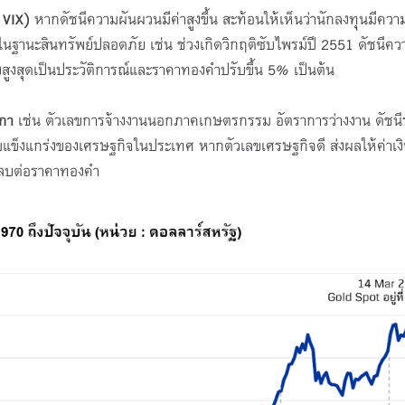
: VIX)
หากดัชนีความผันผวนมีค่าสูงขึ้น สะท้อนให้เห็นว่านักลงทุนมีควา
ฐานะสินทรัพย์ปลอดภัย เช่น ช่วงเกิดวิกฤติซับไพรม์ปี 2551 ดัชนีคว
สูงสุดเป็นประวัติการณ์และราคาทองคำปรับขึ้น 5% เป็นต้น
ิกา
เช่น ตัวเลขการจ้างงานนอกภาคเกษตรกรรม อัตราการว่างงาน ดัชนีร
มแข็งแกร่งของเศรษฐกิจในประเทศ หากตัวเลขเศรษฐกิจดี ส่งผลให้ค่าเง
จัยลบต่อราคาทองคำ