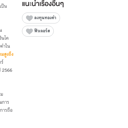
แนะนำเรื่องอื่นๆ
เป็น
ลงทุนทองคำ
ใน
ฟิวเจอร์ส
งินโค
องคำใน
มสูงถึง
ร์
ปี 2566
าม
าณการ
ณการถือ