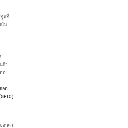
ุนที่
ุดใน
ด
นค้า
เภท
งออก
 (GF10)
อ่อนค่า