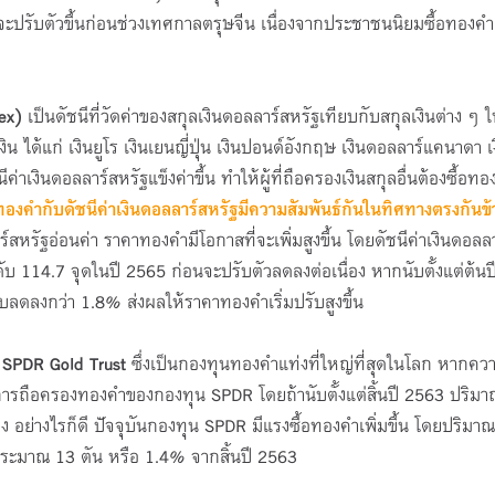
จะปรับตัวขึ้นก่อนช่วงเทศกาลตรุษจีน เนื่องจากประชาชนนิยมซื้อทองคำ
ex)
เป็นดัชนีที่วัดค่าของสกุลเงินดอลลาร์สหรัฐเทียบกับสกุลเงินต่าง ๆ 
ิน ได้แก่ เงินยูโร เงินเยนญี่ปุ่น เงินปอนด์อังกฤษ เงินดอลลาร์แคนาดา เ
ค่าเงินดอลลาร์สหรัฐแข็งค่าขึ้น ทำให้ผู้ที่ถือครองเงินสกุลอื่นต้องซื้อท
ทองคำกับดัชนีค่าเงินดอลลาร์สหรัฐมีความสัมพันธ์กันในทิศทางตรงกันข้า
์สหรัฐอ่อนค่า ราคาทองคำมีโอกาสที่จะเพิ่มสูงขึ้น โดยดัชนีค่าเงินดอลลา
ดับ 114.7 จุดในปี 2565 ก่อนจะปรับตัวลดลงต่อเนื่อง หากนับตั้งแต่ต้น
รับลดลงกว่า 1.8% ส่งผลให้ราคาทองคำเริ่มปรับสูงขึ้น
น
SPDR Gold Trust
ซึ่งเป็นกองทุนทองคำแท่งที่ใหญ่ที่สุดในโลก หากคว
การถือครองทองคำของกองทุน SPDR โดยถ้านับตั้งแต่สิ้นปี 2563 ปริม
 อย่างไรก็ดี ปัจจุบันกองทุน SPDR มีแรงซื้อทองคำเพิ่มขึ้น โดยปริมา
้นประมาณ 13 ตัน หรือ 1.4% จากสิ้นปี 2563