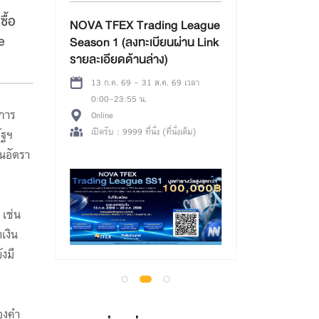
(รอบเช้า) กิ
ื้อ
Board x บอร์
emy+
NOVA TFEX Trading League
โดย Sea Thai
e
Season 1 (ลงทะเบียนผ่าน Link
บอร์ดเกมเพื่อก
รายละเอียดด้านล่าง)
08 ส.ค. 69 
ห้องสมุดมารว
 เวลา
13 ก.ค. 69 - 31 ส.ค. 69 เวลา
อาคารตลาดหล
0:00-23:55 น.
จีน) ใกล้ MR
เปิดรับ : 80 ที
ะการ
Online
ทางออก 3
หลือ 857 ที่
เปิดรับ : 9999 ที่นั่ง (ที่นั่งเต็ม)
ัฐฯ
้นอัตรา
 เช่น
เงิน
งมี
ทองคำ