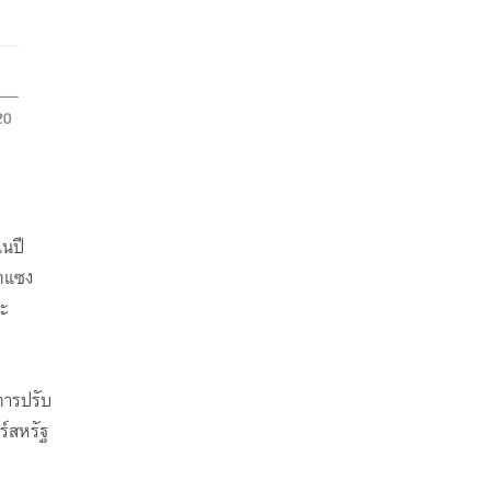
นปี
รกแซง
ะ
การปรับ
ร์สหรัฐ