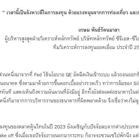
“ เวลานี้เป็นจังหวะดีในการลงทุน ด้วยแรงหนุนจากการท่องเที่ยว และกา
เกษม พันธ์รัตนมาลา
ผู้บริหารสูงสุดฝ่ายวิเคราะห์หลักทรัพย์ บริษัทหลักทรัพย์ ซีจีเอส-ซ
ทีมวิเคราะห์การลงทุนยอดเยี่ยม ประจำปี 2
งมาจากที่ Fed ใช้นโยบาย QE อัดฉีดเงินเข้าระบบ แล้วถอนออกช้าเกิ
ึ้นในอนาคต ซึ่งตามมาด้วยการขึ้นดอกเบี้ยอย่างรวดเร็ว ทว่าการล้มของ 
ิศทันที แสดงเห็นถึงความผันผวนที่ยังมีอยู่ อีกทั้งยังส่งผลต่อธนาคาร
นหนึ่งก็มาจากการบริหารงานของธนาคารที่ผิดพลาดด้วย จึงเชื่อว่าคงไม่ล
ล
ลาดหุ้นไทยในปี 2023 ยังเผชิญกับปัจจัยลบจากต่างประเทศ ทั้งดอ
ke off ซึ่งเมื่อเจอปัจจัยภายนอกมากระทบ ก็อาจจะซวนเซไปพักนึง แต่สิ่ง