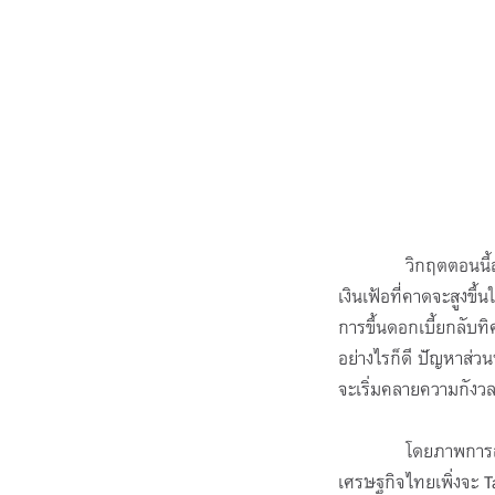
วิกฤตตอนนี้ส่วนหนึ่
เงินเฟ้อที่คาดจะสูงข
การขึ้นดอกเบี้ยกลับท
อย่างไรก็ดี ปัญหาส่ว
จะเริ่มคลายความกังว
โดยภาพการลงทุนของต
เศรษฐกิจไทยเพิ่งจะ Ta