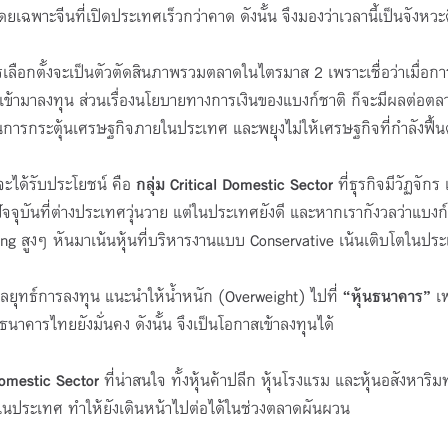
เฉพาะจีนที่เปิดประเทศเร็วกว่าคาด ดังนั้น จึงมองว่าเวลานี้เป็นจังหวะ
งจะเป็นตัวตัดสินภาพรวมตลาดในไตรมาส 2 เพราะเชื่อว่าเมื่อการเมื
ข้ามาลงทุน ส่วนเรื่องนโยบายทางการเงินของแบงก์ชาติ ก็จะมีผลต่อตลา
ป็นการกระตุ้นเศรษฐกิจภายในประเทศ และพยุงไม่ให้เศรษฐกิจที่กำลังฟื้
้รับประโยชน์ คือ
กลุ่ม Critical Domestic Sector
ที่ธุรกิจมีวัฏจั
จุบันที่ต่างประเทศวุ่นวาย แต่ในประเทศยังดี และหากเรากังวลว่าแบงก
earing สูงๆ หันมาเน้นหุ้นที่บริหารงานแบบ Conservative เน้นเติบโตในปร
ารลงทุน แนะนำให้น้ำหนัก (Overweight) ไปที่
“หุ้นธนาคาร”
เพ
นาคารไทยยังมั่นคง ดังนั้น จึงเป็นโอกาสเข้าลงทุนได้
omestic Sector
ที่น่าสนใจ ทั้งหุ้นค้าปลีก หุ้นโรงแรม และหุ้นอสังหาริ
นประเทศ ทำให้ยังเดินหน้าไปต่อได้ในช่วงตลาดผันผวน