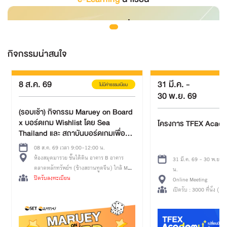
กิจกรรมน่าสนใจ
8 ส.ค. 69
31 มี.ค.
-
ไม่มีค่าธรรมเนียม
30 พ.ย. 69
(รอบเช้า) กิจกรรม Maruey on Board
x บอร์ดเกม Wishlist โดย Sea
โครงการ TFEX Acad
Thailand และ สถาบันบอร์ดเกมเพื่อ
การเรียนรู้
08 ส.ค. 69 เวลา 9:00-12:00 น.
ห้องสมุดมารวย ชั้นใต้ดิน อาคาร B อาคาร
31 มี.ค. 69 - 30 พ.ย. 
ตลาดหลักทรัพย์ฯ (ข้างสถานทูตจีน) ใกล้ MRT
น.
ศูนย์วัฒนธรรมฯ ทางออก 3
ปิดรับลงทะเบียน
Online Meeting
เปิดรับ : 3000 ที่นั่ง (คงเ