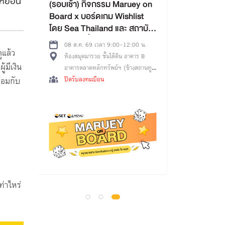
ดหย่อน
) กิจกรรม Maruey on
อร์ดเกม Wishlist
โครงการ TFEX Academy+
Thailand และ สถาบัน
ื่อการเรียนรู้
. 69 เวลา 9:00-12:00 น.
ูแล้ว
ดมารวย ชั้นใต้ดิน อาคาร B
31 มี.ค. 69 - 30 พ.ย. 69 เวลา
้มีเงิน
ลาดหลักทรัพย์ฯ (ข้างสถานทูต
3:00-23:55 น.
ล้ MRT ศูนย์วัฒนธรรมฯ
งทะเบียน
้อมกับ
Online Meeting
 3
เปิดรับ : 3000 ที่นั่ง (คงเหลือ 850 ที่
นั่ง)
ท่าไหร่