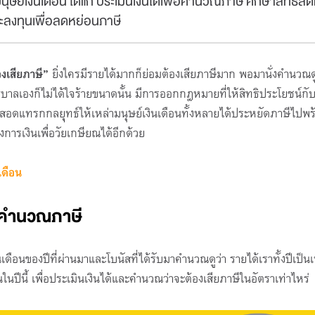
ษย์เงินเดือน ได้แก่ ประเมินเงินได้เพื่อคำนวณภาษี ศึกษาสิทธิล
(รอบเช้า
ลงทุนเพื่อลดหย่อนภาษี
Board x บ
NOVA TFEX Trading League
โดย Sea 
Season 1 (ลงทะเบียนผ่าน Link
บอร์ดเกมเพ
รายละเอียดด้านล่าง)
08 ส.ค
้องเสียภาษี”
ยิ่งใครมีรายได้มากก็ย่อมต้องเสียภาษีมาก พอมานั่งคำนวณด
ห้องสมุ
13 ก.ค. 69 - 31 ส.ค. 69 เวลา
ัฐบาลเองก็ไม่ได้ใจร้ายขนาดนั้น มีการออกกฎหมายที่ให้สิทธิประโยชน์กับผู
อาคารต
0:00-23:55 น.
จีน) ใก
ปิดรับล
อดแทรกกลยุทธ์ให้เหล่ามนุษย์เงินเดือนทั้งหลายได้ประหยัดภาษีไปพร
Online
ทางออก
เปิดรับ : 9999 ที่นั่ง (ที่นั่งเต็ม)
รเงินเพื่อวัยเกษียณได้อีกด้วย
เดือน
ื่อคำนวณภาษี
ินเดือนของปีที่ผ่านมาและโบนัสที่ได้รับมาคำนวณดูว่า รายได้เราทั้งปีเป็นเ
้นในปีนี้ เพื่อประเมินเงินได้และคำนวณว่าจะต้องเสียภาษีในอัตราเท่าไหร่