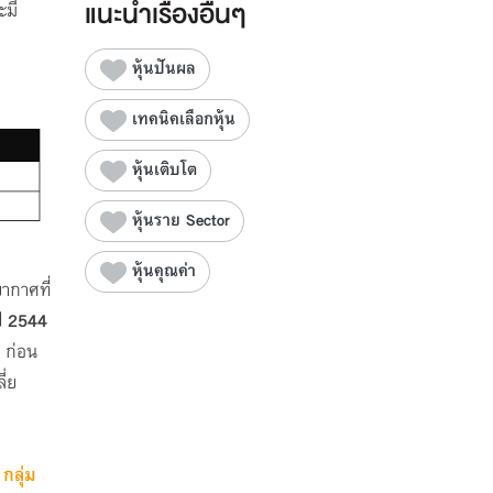
แนะนำเรื่องอื่นๆ
ะมี
หุ้นปันผล
เทคนิคเลือกหุ้น
หุ้นเติบโต
หุ้นราย Sector
หุ้นคุณค่า
ากาศที่
ี
2544
 ก่อน
ี่ย
่
กลุ่ม