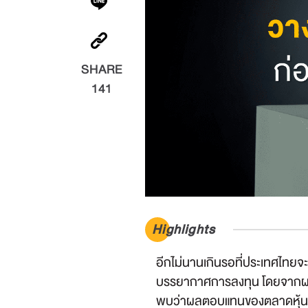
SHARE
141
Highlights
อีกไม่นานเกินรอที่ประเทศไทยจะมี
บรรยากาศการลงทุน โดยจากผล
พบว่าผลตอบแทนของตลาดหุ้นและ