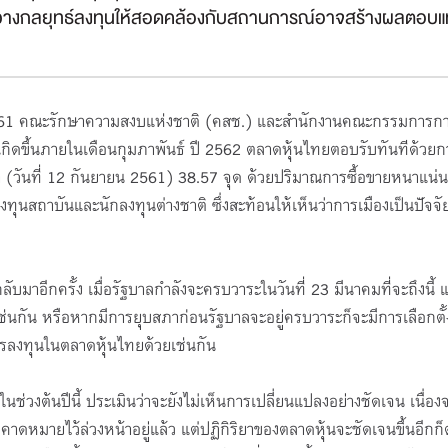
กวางกลยุทธ์ลงทุนให้สอดคล้องกับสถานการณ์อาจสร้างผลตอบ
โครงการ TFEX Academy+
NOVA TFEX Trading
Season 1 (ลงทะเบียนผ่
รายละเอียดด้านล่าง)
31 มี.ค. 69 - 30 พ.ย. 69 เวลา
13 ก.ค. 69 - 31 ส.ค. 69
น 2561 คณะรักษาความสงบแห่งชาติ (คสช.) และสำนักงานคณะกรรมการกา
3:00-23:55 น.
0:00-23:55 น.
ะเกิดขึ้นภายในเดือนกุมภาพันธ์ ปี 2562 ตลาดหุ้นไทยตอบรับทันทีด้วยกา
Online Meeting
Online
้า (วันที่ 12 กันยายน 2561) 38.57 จุด ด้วยปริมาณการซื้อขายหนาแน่น
เปิดรับ : 3000 ที่นั่ง (คงเหลือ 850 ที่
เปิดรับ : 9999 ที่นั่ง (ที่นั่ง
ุนสถาบันและนักลงทุนต่างชาติ ซึ่งสะท้อนให้เห็นว่าการเมืองเป็นปัจจ
นั่ง)
ับมาอีกครั้ง เมื่อรัฐบาลกำลังจะครบวาระในวันที่ 23 มีนาคมที่จะถึงนี้ 
เช่นกัน หรือหากมีการยุบสภาก่อนรัฐบาลจะอยู่ครบวาระก็จะมีการเลือกตั้งเ
ารลงทุนในตลาดหุ้นไทยด้วยเช่นกัน
่วงต้นปีนี้ ประเมินว่าจะยังไม่เห็นการเปลี่ยนแปลงอย่างชัดเจน เนื่อง
กคาดหมายไว้ล่วงหน้าอยู่แล้ว แต่ปฏิกิริยาของตลาดหุ้นจะชัดเจนขึ้นอีกก็ต่