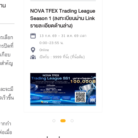
(รอบเช้า) กิจกรรม Maruey on
แทน
Board x บอร์ดเกม Wishlist
 League
โดย Sea Thailand และ สถาบัน
าน Link
บอร์ดเกมเพื่อการเรียนรู้
08 ส.ค. 69 เวลา 9:00-12:00 น.
ห้องสมุดมารวย ชั้นใต้ดิน อาคาร B
 เวลา
รเลือก
อาคารตลาดหลักทรัพย์ฯ (ข้างสถานทูต
รปิดที่
จีน) ใกล้ MRT ศูนย์วัฒนธรรมฯ
ปิดรับลงทะเบียน
เกือบ
ทางออก 3
เต็ม)
ัยสำคัญ
และจะมี
ร็วขึ้น
จากกํา
อเมื่อ