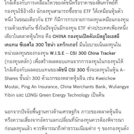
ใกล้เคียงกับการเคลื่อนไหวของดัชนีหรือราคาของสินทรัพย์ที่
กองทุนใช้อ้างอิง นักลงทุนสามารถซื้อขาย ETF ได้เหมือนหุ้นตัว
หนึ่ง ในขณะเดียวกัน ETF ก็มีการกระจายการลงทุนเหมือนกองทุน
รวมด้วยเช่นกัน ซึ่งในปัจจุบันมีกองทุน ETF ต่างประเทศเพียงหนึ่ง
เดียวในตลาดหุ้นไทย คือ
CHINA กองทุนเปิดดับเบิลยูไอเอสอี
เคแทม ซีเอสไอ 300 ไชน่า แทร็กเกอร์
มีนโยบายเน้นลงทุนใน
หน่วยลงทุนของกองทุน
W.I.S.E – CSI 300 China Tracker
(กองทุนหลัก) เพื่อสร้างผลตอบแทนจากการลงทุนในกองทุนให้
ใกล้เคียงกับผลตอบแทนของ
ดัชนี
CSI 300
ซึ่งจะลงทุนในหุ้น A-
Shares ชั้นนำ 300 ตัวแรกของตลาดหุ้นจีน เช่น Kweichow
Moutai, Ping An Insurance, China Merchants Bank, Wuliangye
Yibin และ LONGi Green Energy Technology เป็นต้น
นอกจากปัจจัยพื้นฐานทางด้านเศรษฐกิจ ภาวะของตลาดหุ้นจีน
หรือความเสี่ยงจากอัตราแลกเปลี่ยนที่นักลงทุนควรต้องพิจารณา
ก่อนลงทุนแล้ว ควรพิจารณาถึงค่าธรรมเนียมต่าง ๆ ของกองทุนดัง