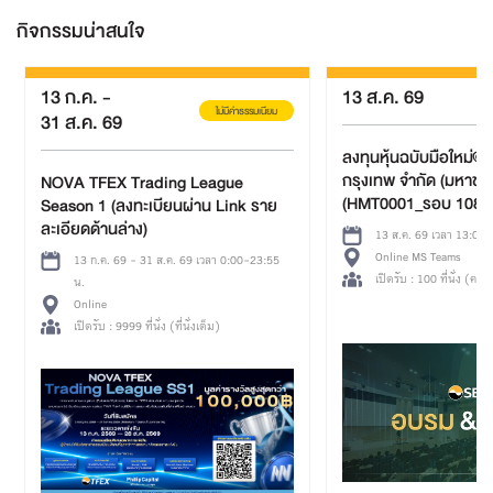
กิจกรรมน่าสนใจ
13 ส.ค. 69
31 มี.ค.
-
ไม่มีค่าธรรมเนียม
รมเนียม
30 พ.ย. 69
ลงทุนหุ้นฉบับมือใหม่@ บริษัท การบิน
กรุงเทพ จำกัด (มหาชน)
โครงการ TFE
(HMT0001_รอบ 1088)
 ราย
13 ส.ค. 69 เวลา 13:00-16:00 น.
Online MS Teams
23:55
31 มี.ค. 69 -
เปิดรับ : 100 ที่นั่ง (คงเหลือ 100 ที่นั่ง)
น.
Online Meetin
เปิดรับ : 3000 ท