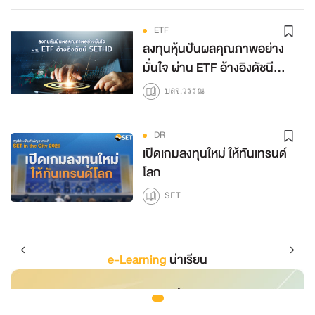
ETF
ลงทุนหุ้นปันผลคุณภาพอย่าง
มั่นใจ ผ่าน ETF อ้างอิงดัชนี
SETHD
บลจ.วรรณ
DR
เปิดเกมลงทุนใหม่ ให้ทันเทรนด์
โลก
SET
e-Learning
น่าเรียน