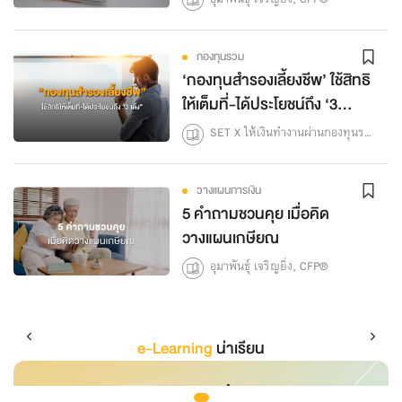
กองทุนรวม
‘กองทุนสำรองเลี้ยงชีพ’ ใช้สิทธิ
ให้เต็มที่-ได้ประโยชน์ถึง ‘3
เด้ง’!!!
SET X ให้เงินทำงานผ่านกองทุนรวม
วางแผนการเงิน
5 คำถามชวนคุย เมื่อคิด
วางแผนเกษียณ
อุมาพันธุ์ เจริญยิ่ง, CFP®
e-Learning
น่าเรียน