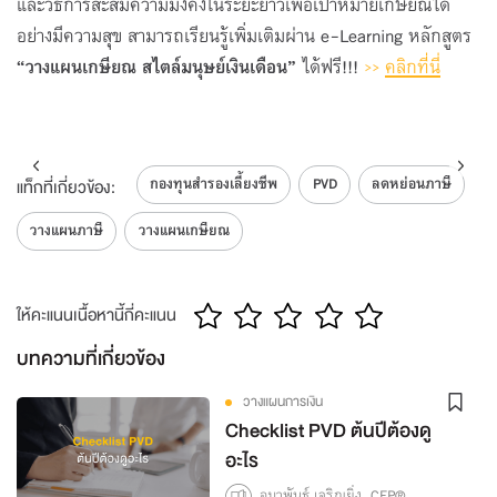
และวิธีการสะสมความมั่งคั่งในระยะยาวเพื่อเป้าหมายเกษียณได้
อย่างมีความสุข สามารถเรียนรู้เพิ่มเติมผ่าน e-Learning หลักสูตร
“วางแผนเกษียณ สไตล์มนุษย์เงินเดือน”
ได้ฟรี!!!
>>
คลิกที่นี่
กองทุนสำรองเลี้ยงชีพ
PVD
ลดหย่อนภาษี
แท็กที่เกี่ยวข้อง:
วางแผนภาษี
วางแผนเกษียณ
ให้คะแนนเนื้อหานี้กี่คะแนน
บทความที่เกี่ยวข้อง
วางแผนการเงิน
Checklist PVD ต้นปีต้องดู
อะไร
อุมาพันธุ์ เจริญยิ่ง, CFP®