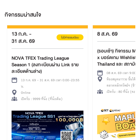
กิจกรรมน่าสนใจ
13 ก.ค.
-
8 ส.ค. 69
ไม่มีค่าธรรมเนียม
31 ส.ค. 69
(รอบเช้า) กิจกรรม Ma
x บอร์ดเกม Wishlist 
NOVA TFEX Trading League
Thailand และ สถาบันบ
Season 1 (ลงทะเบียนผ่าน Link ราย
การเรียนรู้
ละเอียดด้านล่าง)
08 ส.ค. 69 เวลา 9:00-1
ห้องสมุดมารวย ชั้นใต้ดิน อา
13 ก.ค. 69 - 31 ส.ค. 69 เวลา 0:00-23:55
ตลาดหลักทรัพย์ฯ (ข้างส
น.
ศูนย์วัฒนธรรมฯ ทางออก
เปิดรับ : 80 ที่นั่ง (คงเหลื
Online
เปิดรับ : 9999 ที่นั่ง (ที่นั่งเต็ม)