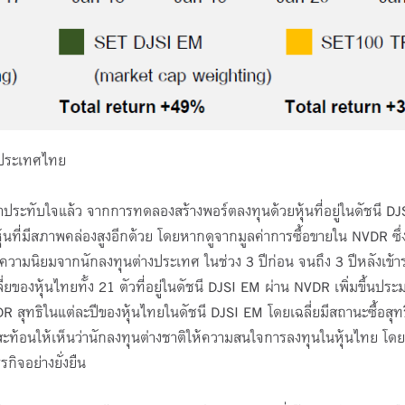
่งประเทศไทย
าประทับใจแล้ว จากการทดลองสร้างพอร์ตลงทุนด้วยหุ้นที่อยู่ในดัชนี D
ป็นหุ้นที่มีสภาพคล่องสูงอีกด้วย โดยหากดูจากมูลค่าการซื้อขายใน NVDR ซึ่
ความนิยมจากนักลงทุนต่างประเทศ ในช่วง 3 ปีก่อน จนถึง 3 ปีหลังเข้าร
่ยของหุ้นไทยทั้ง 21 ตัวที่อยู่ในดัชนี DJSI EM ผ่าน NVDR เพิ่มขึ้นประ
R สุทธิในแต่ละปีของหุ้นไทยในดัชนี DJSI EM โดยเฉลี่ยมีสถานะซื้อสุทธ
นี สะท้อนให้เห็นว่านักลงทุนต่างชาติให้ความสนใจการลงทุนในหุ้นไทย โด
กิจอย่างยั่งยืน