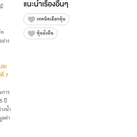
แนะนำเรื่องอื่นๆ
มี
ง
เทคนิคเลือกหุ้น
ัท
หุ้นยั่งยืน
อย่าง
บ
DJSI
ี่ 7
ามการ
5 ปี
วงน้ำ
ูลค่า