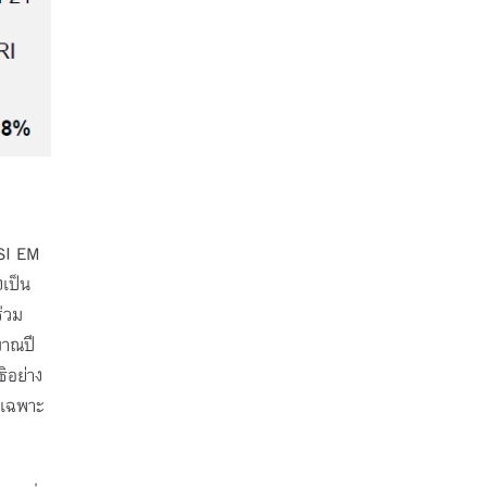
JSI EM
งเป็น
่วม
มาณปี
ิอย่าง
ยเฉพาะ