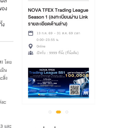
ดูผล
(รอบเช้า) กิจกรรม Maruey on
ของ
Board x บอร์ดเกม Wishlist
EX Trading League
โดย Sea Thailand และ สถาบัน
(ลงทะเบียนผ่าน Link
บอร์ดเกมเพื่อการเรียนรู้
ดด้านล่าง)
ั้ง
08 ส.ค. 69 เวลา 9:00-12:00 น.
ห้องสมุดมารวย ชั้นใต้ดิน อาคาร B
. 69 - 31 ส.ค. 69 เวลา
อาคารตลาดหลักทรัพย์ฯ (ข้างสถานทูต
3:55 น.
จีน) ใกล้ MRT ศูนย์วัฒนธรรมฯ
ปิดรับลงทะเบียน
ทางออก 3
 9999 ที่นั่ง (ที่นั่งเต็ม)
MI โดย
เมิน
สิ่ง
่ละ
63 และ