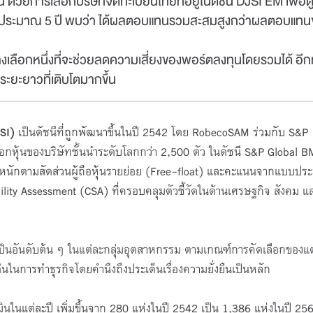
้วยการเลือกบริษัทจดทะเบียนไทยที่อยู่ในดัชนี DJSI EM เพื่อ
ระมาณ 5 ปี พบว่า ได้ผลตอบแทนรวมสะสมสูงกว่าผลตอบแทน
โครงการ TFEX Academy+
NOVA TF
Season 1 
รายละเอีย
ทางเลือกหนึ่งที่จะช่วยลดความเสี่ยงของพอร์ตลงทุนโดยรวมได้ อีกท
ะยะยาวที่เติบโตมากขึ้น
31 มี.ค. 69 - 30 พ.ย. 69 เวลา
13 ก.ค
3:00-23:55 น.
0:00-2
Online Meeting
Online
เปิดรับ : 3000 ที่นั่ง (คงเหลือ 850 ที่
เปิดรับ :
SI)
เป็นดัชนีที่ถูกพัฒนาขึ้นในปี 2542 โดย RobecoSAM ร่วมกับ S&P
นั่ง)
หุ้นของบริษัทชั้นนำระดับโลกกว่า 2,500 ตัว ในดัชนี S&P Global B
ำหนักตามสัดส่วนผู้ถือหุ้นรายย่อย (Free-float) และคะแนนจากแบบประ
ility Assessment (CSA) ที่ครอบคลุมตัวชี้วัดในด้านเศรษฐกิจ สังคม และ
นนเป็นอันดับต้น ๆ ในแต่ละกลุ่มอุตสาหกรรม ตามเกณฑ์การคัดเลือกของแต
ดเด่นในการทำธุรกิจโดยคำนึงถึงประเด็นเรื่องความยั่งยืนเป็นหลัก
มินในแต่ละปี เพิ่มขึ้นจาก 280 แห่งในปี 2542 เป็น 1,386 แห่งในปี 25