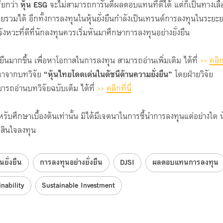
รียกว่า
หุ้น
ESG
จะไม่สามารถการันตีผลตอบแทนที่ดีได้ แต่ก็เป็นทางเลื
ยรวมได้ อีกทั้งการลงทุนในหุ้นยั่งยืนกำลังเป็นเทรนด์การลงทุนในระยะยา
จังหวะที่ดีที่นักลงทุนควรเริ่มหันมาศึกษาการลงทุนอย่างยั่งยืน
งยืนมากขึ้น เพื่อหาโอกาสในการลงทุน สามารถอ่านเพิ่มเติม ได้ที่
>>
คลิกท
อหาจากบทวิจัย
“หุ้นไทยโดดเด่นในดัชนีด้านความยั่งยืน”
โดยฝ่ายวิจัย
รถอ่านบทวิจัยฉบับเต็ม ได้ที่
>>
คลิกที่นี่
สำหรับศึกษาเบื้องต้นเท่านั้น มิได้มีเจตนาในการชี้นำการลงทุนแต่อย่างใด 
ดสินใจลงทุน
้นยั่งยืน
การลงทุนอย่างยั่งยืน
DJSI
ผลตอบแทนการลงทุน
nability
Sustainable Investment