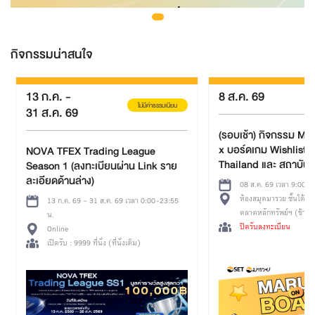
กิจกรรมน่าสนใจ
13 ก.ค.
-
8 ส.ค. 69
ไม่มีค่าธรรมเนียม
31 ส.ค. 69
(รอบเช้า) กิจกรรม Ma
x บอร์ดเกม Wishlist 
NOVA TFEX Trading League
Thailand และ สถาบันบ
Season 1 (ลงทะเบียนผ่าน Link ราย
การเรียนรู้
ละเอียดด้านล่าง)
08 ส.ค. 69 เวลา 9:00-1
ห้องสมุดมารวย ชั้นใต้ดิน อา
13 ก.ค. 69 - 31 ส.ค. 69 เวลา 0:00-23:55
ตลาดหลักทรัพย์ฯ (ข้างส
น.
ศูนย์วัฒนธรรมฯ ทางออก
ปิดรับลงทะเบียน
Online
เปิดรับ : 9999 ที่นั่ง (ที่นั่งเต็ม)