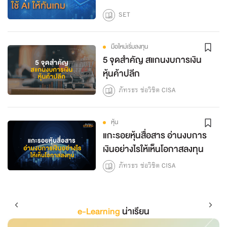
SET
มือใหม่เริ่มลงทุน
5 จุดสำคัญ สแกนงบการเงิน
หุ้นค้าปลีก
ภัทรธร ช่อวิชิต CISA
หุ้น
แกะรอยหุ้นสื่อสาร อ่านงบการ
เงินอย่างไรให้เห็นโอกาสลงทุน
ภัทรธร ช่อวิชิต CISA
e-Learning
น่าเรียน