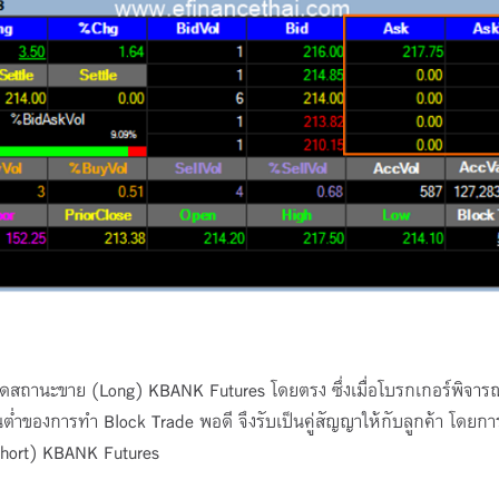
เปิดสถานะขาย (Long) KBANK Futures โดยตรง ซึ่งเมื่อโบรกเกอร์พิจาร
นต่ำของการทำ Block Trade พอดี จึงรับเป็นคู่สัญญาให้กับลูกค้า โดยก
Short) KBANK Futures