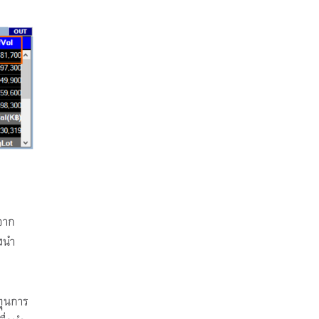
จาก
ึงนำ
ทุนการ