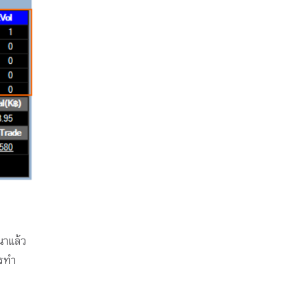
ณาแล้ว
ารทำ