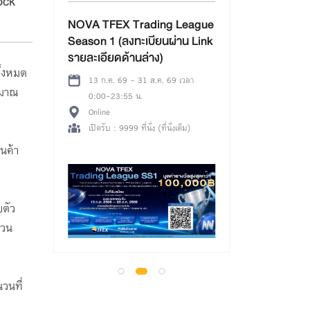
ock
ลงทุนหุ้นฉบับมือให
การบินกรุงเทพ จำ
NOVA TFEX Trading League
(HMT0001_รอบ 1
Season 1 (ลงทะเบียนผ่าน Link
รายละเอียดด้านล่าง)
13 ส.ค. 69 เวลา 
ั้งหมด
Online MS Teams
13 ก.ค. 69 - 31 ส.ค. 69 เวลา
ิมาณ
เปิดรับ : 100 ที่นั่ง
0:00-23:55 น.
นั่ง)
Online
8 ที่
เปิดรับ : 9999 ที่นั่ง (ที่นั่งเต็ม)
ินค้า
บตัว
่วน
นวนที่