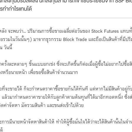
้นที่ลงทุนปรับลดลง นักลงทุนสามารถเข้าใช้ประโยชน์จาก SSF Bl
ารทำกำไรแทนได้
โครงการ TFEX Academy+
ลัง จะพบว่า... ปริมาณการซื้อขายเฉลี่ยต่อวันของ Stock Futures แทบท
31 มี.ค. 69 - 30 พ.ย. 69 เวลา
วมในวันนั้นๆ) มาจากธุรกรรม Block Trade และถือเป็นสินค้าที่มีปร
3:00-23:55 น.
 วันนี้
Online Meeting
เปิดรับ : 3000 ที่นั่ง (คงเหลือ 83
นั่ง)
ั้งละหลายๆ ชิ้นแบบยกเข่ง ซึ่งจะเกิดขึ้นก็ต่อเมื่อผู้ซื้อไม่อยากไปซื้อส
ลางหรือนายหน้า เพื่อขอซื้อสินค้าจำนวนมาก
อที่จะขายได้ ก็จะกำหนดราคาซื้อขายกันได้ทันที แต่หากไม่มีสินค้าอยู่กั
ล้วมากำหนดราคาขายให้กับลูกค้าตามต้นทุนที่ได้มาอีกทอดหนึ่ง ซึ่งส
ค่าจัดหา มัดรวมสินค้า และขนส่งเข้าไปด้วย
ารมีนายหน้าจัดหาสินค้าให้ ทำให้ผู้ซื้อมั่นใจได้ว่าจะได้สินค้านั้นในจำ
ด้