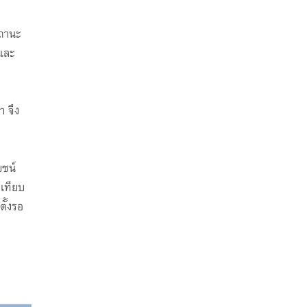
สถานะ
 และ
า จึง
ยชน์
อเทียบ
ั้งรอ