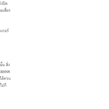
ึงปิด
มเสี่ยง
กเกอร์
น สิ่ง
า KBANK
าได้ครบ
ไปก็