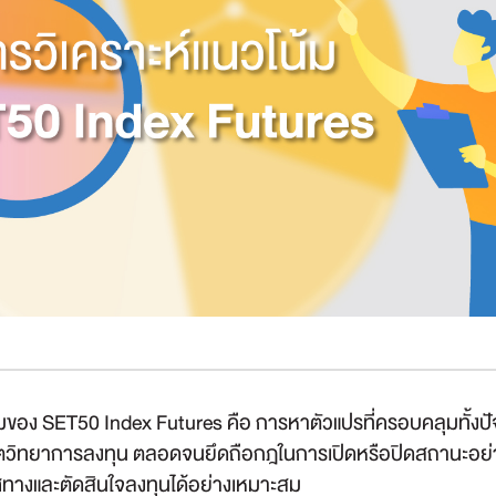
้มของ SET50 Index Futures คือ การหาตัวแปรที่ครอบคลุมทั้งปั
31 มี.ค.
-
จิตวิทยาการลงทุน ตลอดจนยึดถือกฎในการเปิดหรือปิดสถานะอย่
ไม่มีค
30 พ.ย. 69
ทิศทางและตัดสินใจลงทุนได้อย่างเหมาะสม