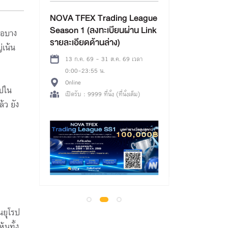
(รอบเช้า) กิ
Board x บอร์
emy+
NOVA TFEX Trading League
โดย Sea Thai
Season 1 (ลงทะเบียนผ่าน Link
ือบาง
บอร์ดเกมเพื่อก
รายละเอียดด้านล่าง)
08 ส.ค. 69 
่เน้น
ห้องสมุดมารว
 เวลา
13 ก.ค. 69 - 31 ส.ค. 69 เวลา
อาคารตลาดหล
0:00-23:55 น.
จีน) ใกล้ MR
เปิดรับ : 80 ที
Online
ไปใน
ทางออก 3
หลือ 854 ที่
เปิดรับ : 9999 ที่นั่ง (ที่นั่งเต็ม)
้ว ยัง
นยุโรป
้นทั้ง