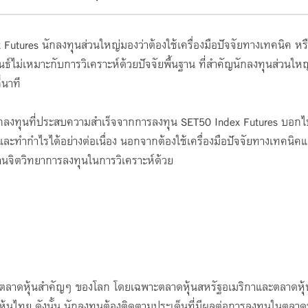
โครงการ TFEX Acad
Futures นักลงทุนส่วนใหญ่มองว่าต้องใช้เครื่องมือปัจจัยทางเทคนิค หร
ธ์ไม่เหมาะกับการวิเคราะห์ด้วยปัจจัยพื้นฐาน ที่สำคัญนักลงทุนส่วนใหญ
31 มี.ค. 69 - 30 พ.ย. 69
่นาที
3:00-23:55 น.
Online Meeting
กลงทุนที่ประสบความสำเร็จจากการลงทุน SET50 Index Futures บอก
เปิดรับ : 3000 ที่นั่ง (คงเ
ละทำกำไรได้อย่างต่อเนื่อง นอกจากต้องใช้เครื่องมือปัจจัยทางเทคนิคแล
นั่ง)
้านจิตวิทยาการลงทุนในการวิเคราะห์ด้วย
ของตลาดหุ้นสำคัญๆ ของโลก โดยเฉพาะตลาดหุ้นสหรัฐอเมริกาและตลาดหุ้
นไทย ดังนั้น นักลงทุนต้องติดตามประเด็นที่มีผลต่อการลงทุนในตลาดหุ