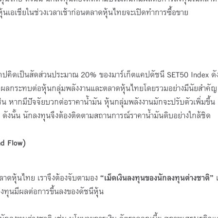
้นเอเชียในช่วงเวลาเช้าก่อนตลาดหุ้นไทยจะเปิดทำการซื้อขาย
็ตแคปคิดเป็นสัดส่วนประมาณ 20% ของมาร์เก็ตแคปดัชนี SET50 Index ดัง
ผลกระทบต่อหุ้นกลุ่มพลังงานและตลาดหุ้นไทยโดยรวมอย่างมีนัยสำคัญ
่น หากมีปัจจัยบวกต่อราคาน้ำมัน หุ้นกลุ่มพลังงานมักจะปรับตัวเพิ่มขึ้น
ดังนั้น นักลงทุนจึงต้องติดตามสถานการณ์ราคาน้ำมันดิบอย่างใกล้ชิด
nd Flow)
าดหุ้นไทย เราจึงต้องจับตามอง
“
เม็ดเงินลงทุนของนักลงทุนต่างชาติ”
ทุนมีผลต่อการขึ้นลงของดัชนีหุ้น