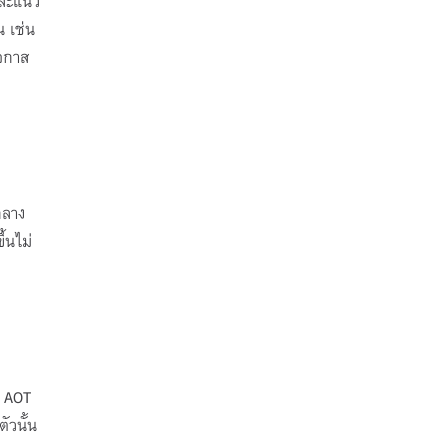
และแนว
 เช่น
โอกาส
กลาง
้นไม่
, AOT
ัวนั้น