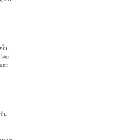
นั้น
 โดย
 และ
เป็น