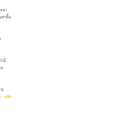
ีแนว
มขาขึ้น
อ
่ามี
าน
าวะ
>> คลิก