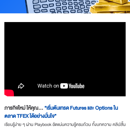
ภารกิจใหม่ ให้คุณ...
“เริ่มต้นเทรด Futures และ Options ใน
ตลาด TFEX ได้อย่างมั่นใจ”
เรียนรู้ง่าย ๆ ผ่าน Playbook อัดแน่นความรู้ครบถ้วน ทั้งบทความ คลิปสั้น